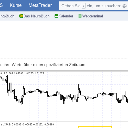
S
Kurse
MetaTrader
Geben Sie
/
ein, um zu suchen: @user, $symb
ding-Buch
Das NeuroBuch
Kalender
Webterminal
d ihre Werte über einen spezifizierten Zeitraum.