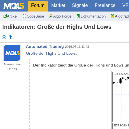
Forum
Market
Signale
Freelance
VP
Artikel
CodeBase
Algo Forge
Dokumentation
Algotra
Indikatoren: Größe der Highs Und Lows
Automated-Trading
2016.06.13 11:43
Größe der Highs Und Lows
:
Administrator
Der Indikator zeigt die Größe der Highs und Lows un
111673