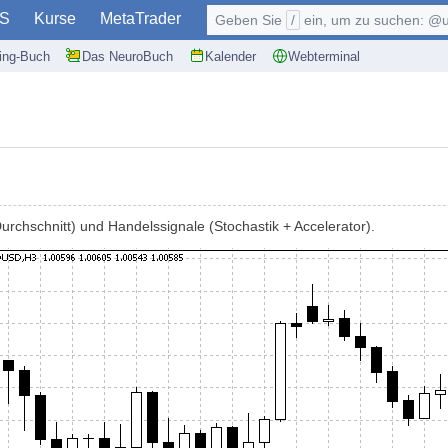
S
Kurse
MetaTrader
Geben Sie
/
ein, um zu suchen: @user, $symb
ding-Buch
Das NeuroBuch
Kalender
Webterminal
Durchschnitt) und Handelssignale (Stochastik + Accelerator).