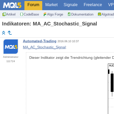
Forum
Market
Signale
Freelance
VP
Artikel
CodeBase
Algo Forge
Dokumentation
Algotra
Indikatoren: MA_AC_Stochastic_Signal
Automated-Trading
2016.06.10 10:37
MA_AC_Stochastic_Signal
:
Administrator
Dieser Indikator zeigt die Trendrichtung (gleitender 
111724