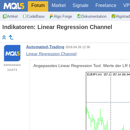
Forum
Market
Signale
Freelance
VP
Artikel
CodeBase
Algo Forge
Dokumentation
Algotra
Indikatoren: Linear Regression Channel
Automated-Trading
2016.04.26 12:36
Linear Regression Channel
:
Administrator
Angepasstes Linear Regression Tool. Werte der LR L
111673