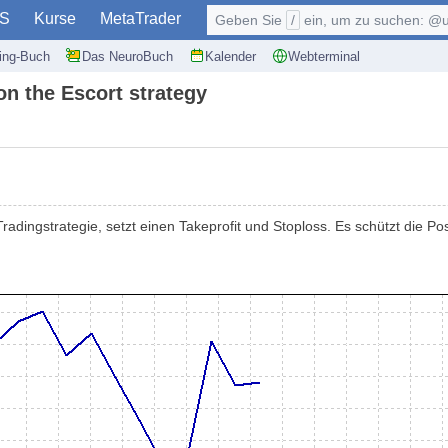
S
Kurse
MetaTrader
Geben Sie
/
ein, um zu suchen: @user, $symb
ding-Buch
Das NeuroBuch
Kalender
Webterminal
on the Escort strategy
Tradingstrategie, setzt einen Takeprofit und Stoploss. Es schützt die P