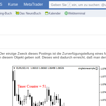
S
Kurse
MetaTrader
Geben Sie
/
ein, um zu suchen: @user, $symb
ding-Buch
Das NeuroBuch
Kalender
Webterminal
 Der einzige Zweck dieses Postings ist die Zurverfügungstellung eines f
on diesem Objekt geben soll. Dieses wird dadurch erreicht, daß man d