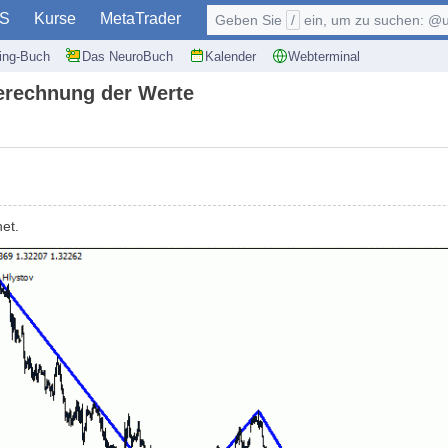
S
Kurse
MetaTrader
Geben Sie
/
ein, um zu suchen: @user, $symb
ding-Buch
Das NeuroBuch
Kalender
Webterminal
erechnung der Werte
et.