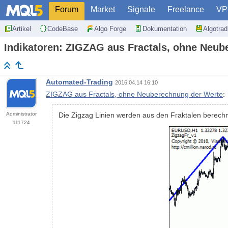
Forum
Market
Signale
Freelance
VP
Artikel
CodeBase
Algo Forge
Dokumentation
Algotra
Indikatoren: ZIGZAG aus Fractals, ohne Neub
Automated-Trading
2016.04.14 16:10
ZIGZAG aus Fractals, ohne Neuberechnung der Werte
:
Administrator
Die Zigzag Linien werden aus den Fraktalen berechn
111724