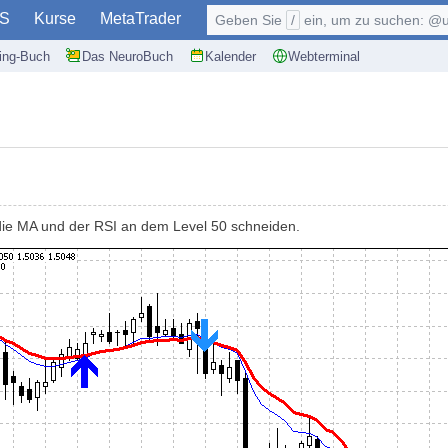
S
Kurse
MetaTrader
Geben Sie
/
ein, um zu suchen: @user, $symb
ding-Buch
Das NeuroBuch
Kalender
Webterminal
h die MA und der RSI an dem Level 50 schneiden.