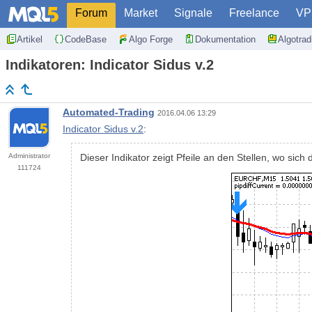
Forum
Market
Signale
Freelance
VP
Artikel
CodeBase
Algo Forge
Dokumentation
Algotra
Indikatoren: Indicator Sidus v.2
Automated-Trading
2016.04.06 13:29
Indicator Sidus v.2
:
Administrator
Dieser Indikator zeigt Pfeile an den Stellen, wo sic
111724