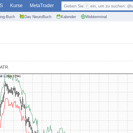
S
Kurse
MetaTrader
Geben Sie
/
ein, um zu suchen: @user, $symb
ding-Buch
Das NeuroBuch
Kalender
Webterminal
 ATR.