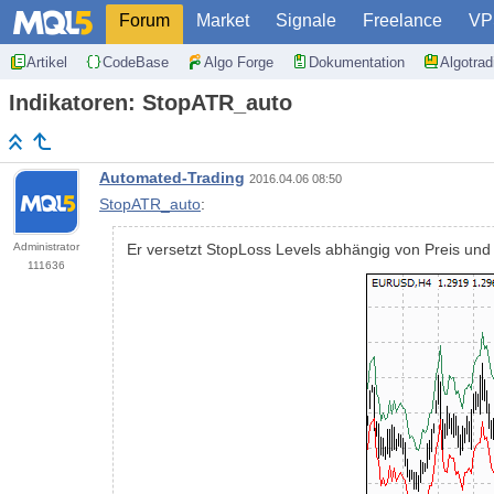
Forum
Market
Signale
Freelance
VP
Artikel
CodeBase
Algo Forge
Dokumentation
Algotra
Indikatoren: StopATR_auto
Automated-Trading
2016.04.06 08:50
StopATR_auto
:
Administrator
Er versetzt StopLoss Levels abhängig von Preis und
111636