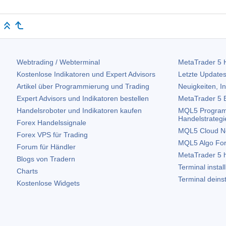
Webtrading / Webterminal
MetaTrader 5
H
Kostenlose Indikatoren und Expert Advisors
Letzte Updates
Artikel über Programmierung und Trading
Neuigkeiten, I
Expert Advisors und Indikatoren bestellen
MetaTrader 5
B
Handelsroboter und Indikatoren kaufen
MQL5 Program
Handelstrategi
Forex Handelssignale
MQL5 Cloud N
Forex VPS für Trading
MQL5 Algo Fo
Forum für Händler
MetaTrader 5
h
Blogs von Tradern
Terminal instal
Charts
Terminal deinst
Kostenlose Widgets