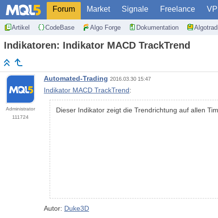
Forum
Market
Signale
Freelance
VP
Artikel
CodeBase
Algo Forge
Dokumentation
Algotra
Indikatoren: Indikator MACD TrackTrend
Automated-Trading
2016.03.30 15:47
Indikator MACD TrackTrend
:
Administrator
Dieser Indikator zeigt die Trendrichtung auf allen T
111724
Autor:
Duke3D