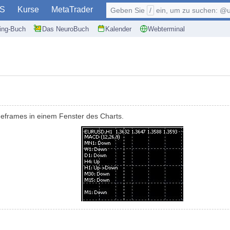
S
Kurse
MetaTrader
Geben Sie
/
ein, um zu suchen: @user, $symb
ding-Buch
Das NeuroBuch
Kalender
Webterminal
imeframes in einem Fenster des Charts.