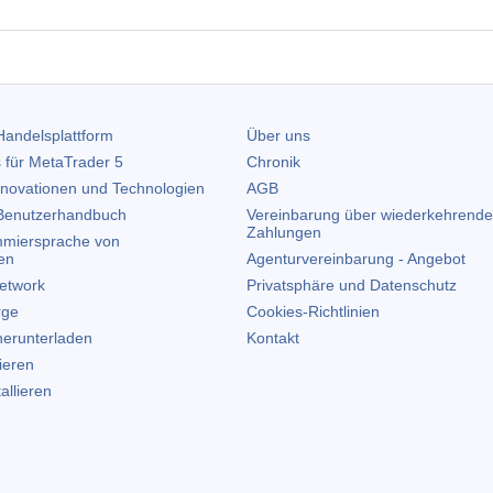
andelsplattform
Über uns
 für
MetaTrader 5
Chronik
nnovationen und Technologien
AGB
enutzerhandbuch
Vereinbarung über wiederkehrende
Zahlungen
miersprache von
en
Agenturvereinbarung - Angebot
etwork
Privatsphäre und Datenschutz
rge
Cookies-Richtlinien
erunterladen
Kontakt
lieren
allieren