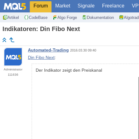
Forum
Market
Signale
Freelance
VP
Artikel
CodeBase
Algo Forge
Dokumentation
Algotra
Indikatoren: Din Fibo Next
Automated-Trading
2016.03.30 09:40
Din Fibo Next
:
Administrator
Der Indikator zeigt den Preiskanal
111636