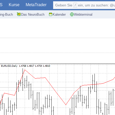
S
Kurse
MetaTrader
Geben Sie
/
ein, um zu suchen: @user, $symb
ding-Buch
Das NeuroBuch
Kalender
Webterminal