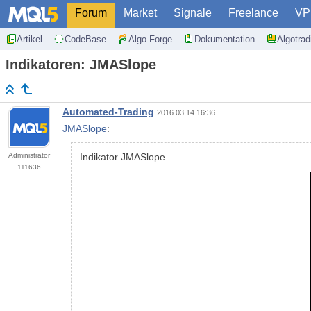
Forum
Market
Signale
Freelance
VP
Artikel
CodeBase
Algo Forge
Dokumentation
Algotra
Indikatoren: JMASlope
Automated-Trading
2016.03.14 16:36
JMASlope
:
Administrator
Indikator JMASlope.
111636