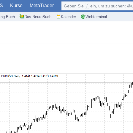
S
Kurse
MetaTrader
Geben Sie
/
ein, um zu suchen: @user, $symb
ding-Buch
Das NeuroBuch
Kalender
Webterminal