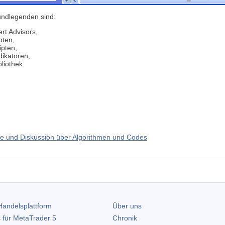
rundlegenden sind:
rt Advisors,
pten,
ipten,
dikatoren,
liothek.
e und Diskussion über Algorithmen und Codes
andelsplattform
Über uns
 für
MetaTrader 5
Chronik