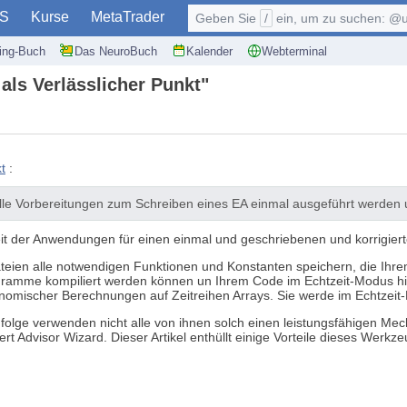
S
Kurse
MetaTrader
Geben Sie
/
ein, um zu suchen: @user, $symb
ding-Buch
Das NeuroBuch
Kalender
Webterminal
als Verlässlicher Punkt"
t
:
 alle Vorbereitungen zum Schreiben eines EA einmal ausgeführt werden
it der Anwendungen für einen einmal und geschriebenen und korrigie
Dateien alle notwendigen Funktionen und Konstanten speichern, die Ih
ogramme kompiliert werden können un Ihrem Code im Echtzeit-Modus h
nomischer Berechnungen auf Zeitreihen Arrays. Sie werde im Echtzeit
zufolge verwenden nicht alle von ihnen solch einen leistungsfähigen 
pert Advisor Wizard. Dieser Artikel enthüllt einige Vorteile dieses Werkze