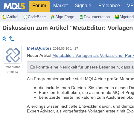
Forum
Market
Signale
Freelance
VP
Artikel
CodeBase
Algo Forge
Dokumentation
Algotra
Diskussion zum Artikel "MetaEditor: Vorlagen 
MetaQuotes
2016.03.10 14:27
Neuer Artikel
MetaEditor: Vorlagen als Verlässlicher Punk
Es könnte eine Neuigkeit für unsere Leser sein, dass
Moderator
318114
Als Programmiersprache stellt MQL4 eine große Mehrhe
die include .mqh Dateien. Sie können in diesen 
Funktion-Bibliotheken, die als normale MQL4 Pr
benutzerdefinierte Indikatoren zum Ausführen öko
Allerdings wissen nicht alle Entwickler davon, und dem
Expert Advisor, als vorgefertigte Vorlagen erstellt mit Ex