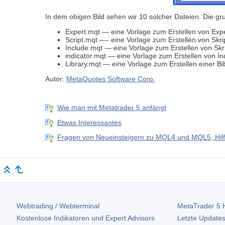
In dem obigen Bild sehen wir 10 solcher Dateien. Die g
Expert.mqt — eine Vorlage zum Erstellen von Expe
Script.mqt —- eine Vorlage zum Erstellen von Skri
Include.mqt — eine Vorlage zum Erstellen von Skr
indicator.mqt — eine Vorlage zum Erstellen von In
Library.mqt — eine Vorlage zum Erstellen einer Bib
Autor:
MetaQuotes Software Corp.
Wie man mit Metatrader 5 anfängt
Etwas Interessantes
Fragen von Neueinsteigern zu MQL4 und MQL5, Hilf
Webtrading / Webterminal
MetaTrader 5
H
Kostenlose Indikatoren und Expert Advisors
Letzte Updates