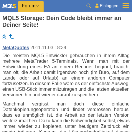
Einloggen
Forum
MQL5 Storage: Dein Code bleibt immer an
Deiner Seite!
MetaQuotes
2011.11.03 18:34
Die meisten MQL5-Entwickler gebrauchen in ihrem Alltag
mehrere MetaTrader 5-Terminals. Wenn man mit der
Entwicklung eines EA an einem Rechner beginnt, braucht
man oft, die Arbeit damit irgendwo noch (im Büro, auf dem
Lande oder auf Urlaub) an einem anderen Computer
fortzusetzen. In diesem Falle wäre es der einfachste Ausweg,
einen USB-Stick immer mitzutragen und die letzten aktuellen
Versionen hin und wieder darauf zu speichern.
Manchmal vergisst man doch diese einfache
Datenkopierungsoperation und findet verdrossen heraus,
dass es unmöglich ist, die Arbeit ab der letzten Version
weiterzumachen. Dazu kann die Notwendigkeit selbst, etwas
immer wieder zu kopieren, unter heutigem Zeitdruck ein
wenig irritieren. Kurzum, die Lösungsbedürftigkeit dieses