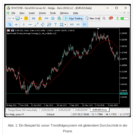
Abb. 1: Ein Beispiel für unser Trendfolgesystem mit gleitendem Durchschnitt in der
Praxis