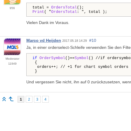
total = 
OrdersTotal
956
Print
( "
OrdersTotal
: ", total );
Vielen Dank im Voraus.
Marco vd Heijden
#10
2017.05.18 14:29
Ja, in einer orderselect-Schleife verwenden Sie den Filte
if
OrderSymbol
()==
Symbol
() //if ordersymbo
Moderator
 {

11949
  orders++; // +1 for chart symbol orders

 }
Und vergessen Sie nicht, ihn auf 0 zurückzusetzen, wen
1
2
3
4