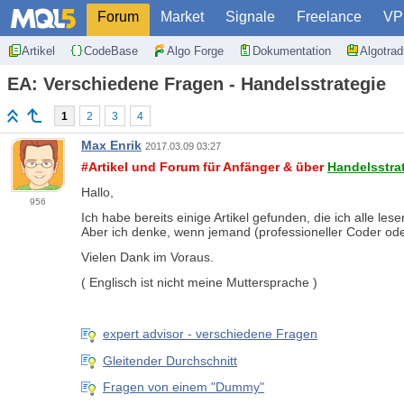
Forum
Market
Signale
Freelance
VP
Artikel
CodeBase
Algo Forge
Dokumentation
Algotra
EA: Verschiedene Fragen - Handelsstrategie
1
2
3
4
Max Enrik
2017.03.09 03:27
#Artikel und Forum für Anfänger & über
Handelsstra
Hallo,
956
Ich habe bereits einige Artikel gefunden, die ich alle l
Aber ich denke, wenn jemand (professioneller Coder oder
Vielen Dank im Voraus.
( Englisch ist nicht meine Muttersprache )
expert advisor - verschiedene Fragen
Gleitender Durchschnitt
Fragen von einem "Dummy"