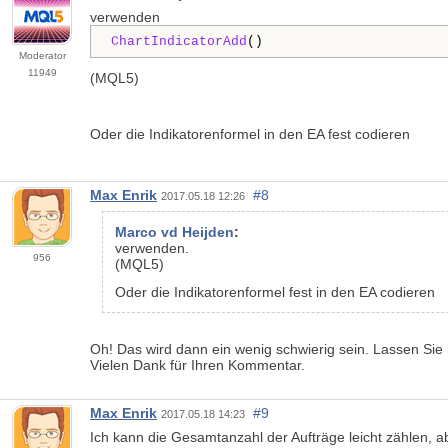
verwenden
ChartIndicatorAdd
()
Moderator
11949
(MQL5)
Oder die Indikatorenformel in den EA fest codieren
Max Enrik
#8
2017.05.18 12:26
Marco vd Heijden
:
verwenden.
956
(MQL5)
Oder die Indikatorenformel fest in den EA codieren
Oh! Das wird dann ein wenig schwierig sein. Lassen Si
Vielen Dank für Ihren Kommentar.
Max Enrik
#9
2017.05.18 14:23
Ich kann die Gesamtanzahl der Aufträge leicht zählen, a