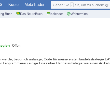
S
Kurse
MetaTrader
Geben Sie
/
ein, um zu suchen: @user, $symb
ding-Buch
Das NeuroBuch
Kalender
Webterminal
tegien
- Offen
esen werde, bevor ich anfange, Code für meine erste Handelsstrategie EA
 Programmierer) einige Links über Handelsstrategie wie einen Artikel o