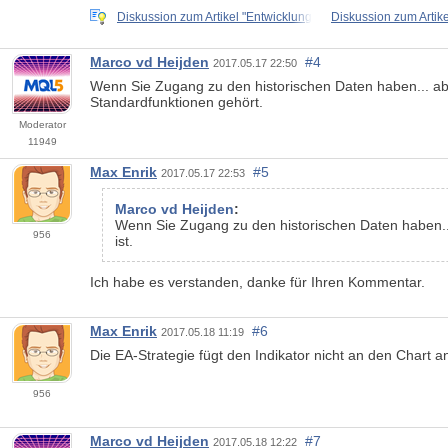
Diskussion zum Artikel "Entwicklung
Diskussion zum Artike
Marco vd Heijden
#4
2017.05.17 22:50
Wenn Sie Zugang zu den historischen Daten haben... aber
Standardfunktionen gehört.
Moderator
11949
Max Enrik
#5
2017.05.17 22:53
Marco vd Heijden
:
Wenn Sie Zugang zu den historischen Daten haben... 
956
ist.
Ich habe es verstanden, danke für Ihren Kommentar.
Max Enrik
#6
2017.05.18 11:19
Die EA-Strategie fügt den Indikator nicht an den Chart a
956
Marco vd Heijden
#7
2017.05.18 12:22