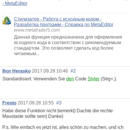
- MetaEditor
Стилизатор - Работа с исходным кодом -
Разработка программ - Справка по MetaEditor
www.metatrader5.com
Данная функция предназначена для оформления
исходного кода в соответствии с рекомендуемым
стандартом. Это позволяет сделать код более
читаемым...
Ihor Herasko
2017.09.28 10:46
#2
Standardisiert. Verwenden Sie
den
Code
Styler
(Strg+,).
Fresto
2017.09.28 10:55
#3
Habe diese Funktion nicht bemerkt) Dachte die rechte
Maustaste sollte sein) Danke)
P.s. Wie einfach es jetzt ist, alles schön zu machen, und ich