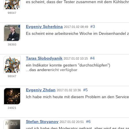
es scheint, dass der Tester zusammen mit dem Kühlschra
98047
Evgeniy Scherbina
#3
2017.01.02 08:49
Es scheint eine arbeitsreiche Woche im Devisenhandel zu
39393
Taras Slobodyanik
#4
2017.01.02 10:15
ein Indikator konnte gestern "durchschlüpfen")
...das andere
nicht verfügbar
98047
Evgeniy Zhdan
#5
2017.01.02 10:36
Ich habe mich heute mit diesem Problem an den Servic
24921
Stefan Stoyanov
#6
2017.01.02 20:51
und ich habe den Moderator gefragt, aber wird es das se