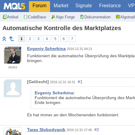
Forum
Market
Signale
Freelance
VP
Artikel
CodeBase
Algo Forge
Dokumentation
Algotra
Automatische Kontrolle des Marktplatzes
1
2
3
4
5
6
7
Evgeniy Scherbina
2016.12.31 04:21
Funktioniert die automatische Überprüfung des Marktplat
bringen.
39393
[Gelöscht]
#1
2016.12.31 16:31
Evgeniy Scherbina
:
Funktioniert die automatische Überprüfung des Markt
Ende bringen.
Es hat immer an den Wochenenden funktioniert.
Taras Slobodyanik
#2
2016.12.31 17:45