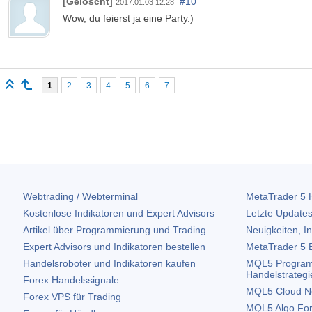
[Gelöscht]
#10
2017.01.03 12:28
Wow, du feierst ja eine Party.)
1
2
3
4
5
6
7
Webtrading / Webterminal
MetaTrader 5
H
Kostenlose Indikatoren und Expert Advisors
Letzte Updates
Artikel über Programmierung und Trading
Neuigkeiten, I
Expert Advisors und Indikatoren bestellen
MetaTrader 5
B
Handelsroboter und Indikatoren kaufen
MQL5 Program
Handelstrategi
Forex Handelssignale
MQL5 Cloud N
Forex VPS für Trading
MQL5 Algo Fo