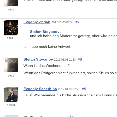
7991
Evgeniy Zhdan
#7
2017.01.03 06:58
Stefan Stoyanov
:
und ich habe den Moderator gefragt, aber wird es p
24921
Ich habe noch keine Antwort.
Stefan Stoyanov
#8
2017.01.03 11:33
Wann ist das Wochenende?
Wenn das Prüfgerät nicht funktioniert, sollten Sie es so 
7991
Evgeniy Scherbina
#9
2017.01.03 12:21
Es ist Wochenende bis 8 Uhr. Aus irgendeinem Grund dacht
39393