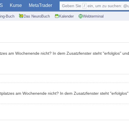
S
Kurse
MetaTrader
Geben Sie
/
ein, um zu suchen: @user, $symb
ding-Buch
Das NeuroBuch
Kalender
Webterminal
zes am Wochenende nicht? In dem Zusatzfenster steht "erfolglos" und "n
platzes am Wochenende nicht? In dem Zusatzfenster steht "erfolglos" un