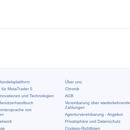
andelsplattform
Über uns
 für
MetaTrader 5
Chronik
nnovationen und Technologien
AGB
enutzerhandbuch
Vereinbarung über wiederkehrende
Zahlungen
miersprache von
en
Agenturvereinbarung - Angebot
etwork
Privatsphäre und Datenschutz
rge
Cookies-Richtlinien