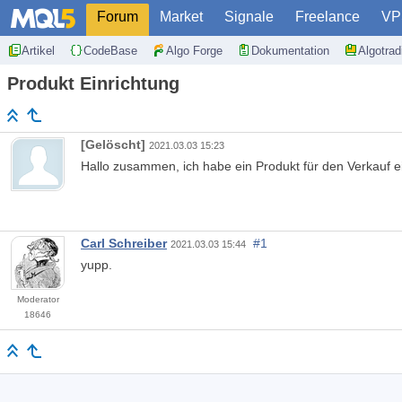
Forum
Market
Signale
Freelance
VP
Artikel
CodeBase
Algo Forge
Dokumentation
Algotra
Produkt Einrichtung
[Gelöscht]
2021.03.03 15:23
Hallo zusammen, ich habe ein Produkt für den Verkauf ein
Carl Schreiber
#1
2021.03.03 15:44
yupp.
Moderator
18646