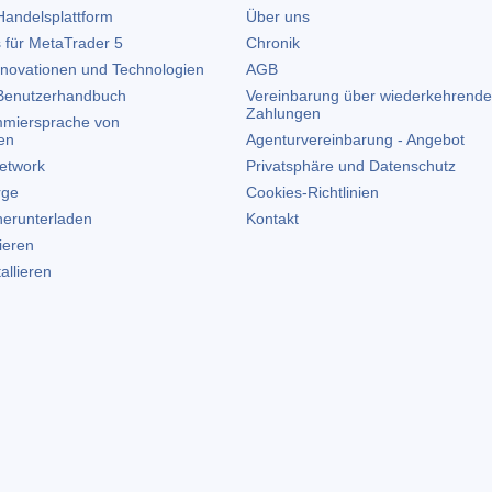
andelsplattform
Über uns
 für
MetaTrader 5
Chronik
nnovationen und Technologien
AGB
enutzerhandbuch
Vereinbarung über wiederkehrende
Zahlungen
miersprache von
en
Agenturvereinbarung - Angebot
etwork
Privatsphäre und Datenschutz
rge
Cookies-Richtlinien
erunterladen
Kontakt
lieren
allieren