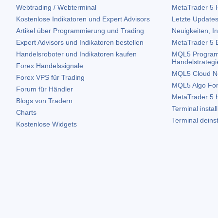
Webtrading / Webterminal
MetaTrader 5
H
Kostenlose Indikatoren und Expert Advisors
Letzte Updates
Artikel über Programmierung und Trading
Neuigkeiten, I
Expert Advisors und Indikatoren bestellen
MetaTrader 5
B
Handelsroboter und Indikatoren kaufen
MQL5 Program
Handelstrategi
Forex Handelssignale
MQL5 Cloud N
Forex VPS für Trading
MQL5 Algo Fo
Forum für Händler
MetaTrader 5
h
Blogs von Tradern
Terminal instal
Charts
Terminal deinst
Kostenlose Widgets