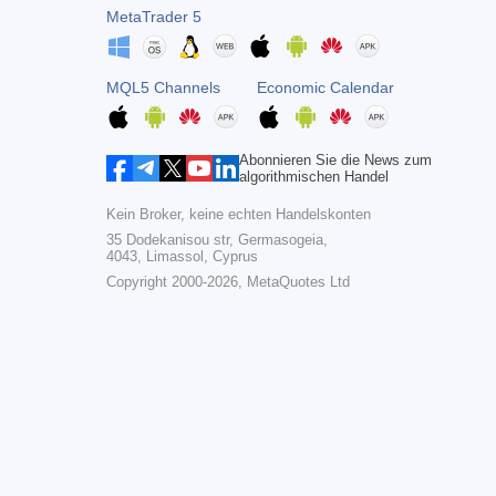
MetaTrader 5
MQL5 Channels
Economic Calendar
Abonnieren Sie die News zum
algorithmischen Handel
Kein Broker, keine echten Handelskonten
35 Dodekanisou str, Germasogeia,
4043, Limassol, Cyprus
Copyright 2000-2026,
MetaQuotes Ltd