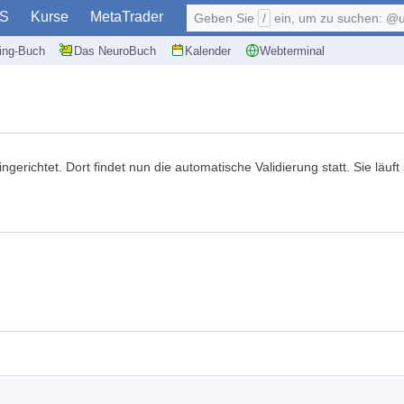
S
Kurse
MetaTrader
Geben Sie
/
ein, um zu suchen: @user, $symb
ding-Buch
Das NeuroBuch
Kalender
Webterminal
gerichtet. Dort findet nun die automatische Validierung statt. Sie läu