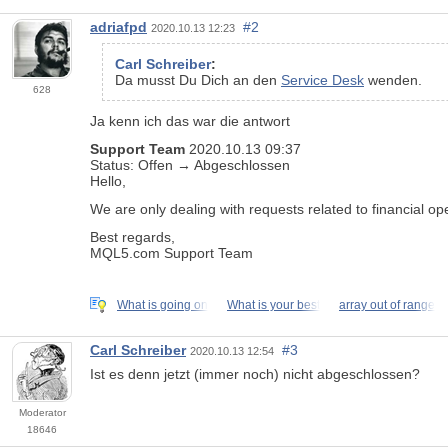
adriafpd
#2
2020.10.13 12:23
Carl Schreiber
:
Da musst Du Dich an den
Service Desk
wenden.
628
Ja kenn ich das war die antwort
Support Team
2020.10.13 09:37
Status:
Offen
→
Abgeschlossen
Hello,
We are only dealing with requests related to financial o
Best regards,
MQL5.com Support Team
What is going on
What is your best
array out of range
Carl Schreiber
#3
2020.10.13 12:54
Ist es denn jetzt (immer noch) nicht abgeschlossen?
Moderator
18646