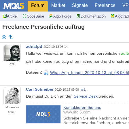
Forum
Market
Signale
Freelance
VP
Artikel
CodeBase
Algo Forge
Dokumentation
Algotra
Freelance Persönliche auftrag
adriafpd
2020.10.13 08:14
Hallo wer weis warum kann ich keinen persönlichen
auft
ich habe keinen auftrag offen mit niemand und er schre
628
Dateien:
WhatsApp_Image_2020-10-13_at_08.06.59
Carl Schreiber
#1
2020.10.13 09:08
Da musst Du Dich an den
Service Desk
wenden.
Kontaktieren Sie uns
Moderator
www.mql5.com
18646
Schreiben Sie eine Nachricht an de
Nachrichtenverlauf sehen, auch wenn 