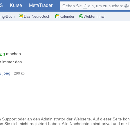
S
Kurse
MetaTrader
Geben Sie
/
ein, um zu suchen: @user, $symb
ding-Buch
Das NeuroBuch
Kalender
Webterminal
rag
machen
ib immer das
.jpeg
290 kb
n Support oder an den Administrator der Webseite. Auf dieser Seite kö
Sie sich nicht registriert haben. Alle Nachrichten sind privat und nur f