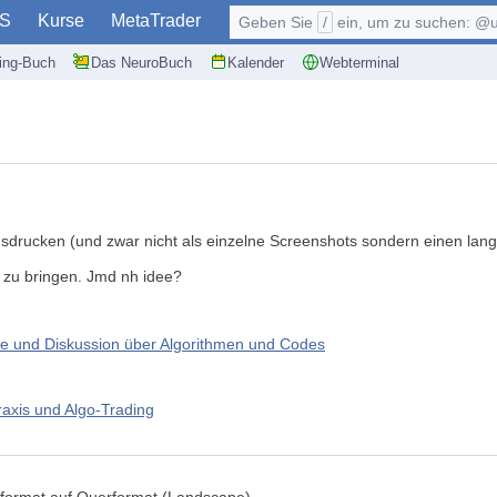
S
Kurse
MetaTrader
Geben Sie
/
ein, um zu suchen: @user, $symb
ding-Buch
Das NeuroBuch
Kalender
Webterminal
ausdrucken (und zwar nicht als einzelne Screenshots sondern einen 
r zu bringen. Jmd nh idee?
e und Diskussion über Algorithmen und Codes
raxis und Algo-Trading
enformat auf Querformat (Landscape) ...