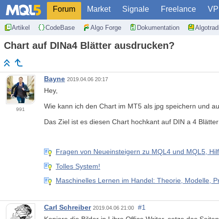
Forum
Market
Signale
Freelance
VP
Artikel
CodeBase
Algo Forge
Dokumentation
Algotra
Chart auf DINa4 Blätter ausdrucken?
Bayne
2019.04.06 20:17
Hey,
Wie kann ich den Chart im MT5 als jpg speichern und 
991
Das Ziel ist es diesen Chart hochkant auf DIN a 4 Blätte
Fragen von Neueinsteigern zu MQL4 und MQL5, Hilf
Tolles System!
Maschinelles Lernen im Handel: Theorie, Modelle, P
Carl Schreiber
#1
2019.04.06 21:00
Kopiere die Bilder in Libro Office Writer, setze das Seit