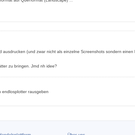
und ausdrucken (und zwar nicht als einzelne Screenshots sondern ei
ätter zu bringen. Jmd nh idee?
em endlosplotter rausgeben
andelsplattform
Über uns