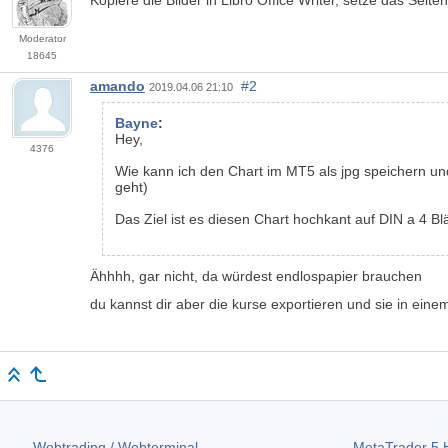
Moderator
18645
amando
#2
2019.04.06 21:10
Bayne
:
Hey,
4376
Wie kann ich den Chart im MT5 als jpg speichern 
geht)
Das Ziel ist es diesen Chart hochkant auf DIN a 4 Bl
Ähhhh, gar nicht, da würdest endlospapier brauchen
du kannst dir aber die kurse exportieren und sie in ein
Webtrading / Webterminal
MetaTrader 5
H