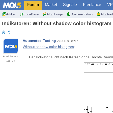
Forum
Market
Signale
Freelance
VP
Artikel
CodeBase
Algo Forge
Dokumentation
Algotra
Indikatoren: Without shadow color histogram
Automated-Trading
2018.11.09 08:17
Without shadow color histogram
:
Administrator
Der Indikator sucht nach Kerzen ohne Dochte. V
111724