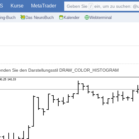
S
Kurse
MetaTrader
Geben Sie
/
ein, um zu suchen: @user, $symb
ding-Buch
Das NeuroBuch
Kalender
Webterminal
erwenden Sie den Darstellungsstil DRAW_COLOR_HISTOGRAM