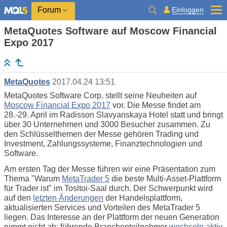
Einloggen
Forum
MetaQuotes Software auf Moscow Financial
Expo 2017
MetaQuotes
2017.04.24 13:51
MetaQuotes Software Corp. stellt seine Neuheiten auf
Moscow Financial Expo 2017
vor. Die Messe findet am
28.-29. April im Radisson Slavyanskaya Hotel statt und bringt
über 30 Unternehmen und 3000 Besucher zusammen. Zu
den Schlüsselthemen der Messe gehören Trading und
Investment, Zahlungssysteme, Finanztechnologien und
Software.
Am ersten Tag der Messe führen wir eine Präsentation zum
Thema "Warum
MetaTrader 5
die beste Multi-Asset-Plattform
für Trader ist" im Tosltoi-Saal durch. Der Schwerpunkt wird
auf den
letzten Änderungen
der Handelsplattform,
aktualisierten Services und Vorteilen des MetaTrader 5
liegen. Das Interesse an der Plattform der neuen Generation
nimmt nicht ab: führende Branchenteilnehmer
wechseln aktiv