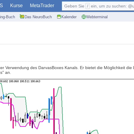
S
Kurse
MetaTrader
Geben Sie
/
ein, um zu suchen: @user, $symb
ding-Buch
Das NeuroBuch
Kalender
Webterminal
er Verwendung des DarvasBoxes Kanals. Er bietet die Möglichkeit die 
ts" an.