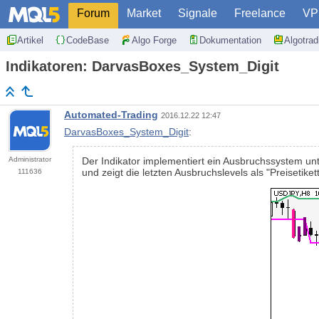
Forum
Market
Signale
Freelance
VP
Artikel
CodeBase
Algo Forge
Dokumentation
Algotra
Indikatoren: DarvasBoxes_System_Digit
Automated-Trading
2016.12.22 12:47
DarvasBoxes_System_Digit
:
Administrator
Der Indikator implementiert ein Ausbruchssystem unt
und zeigt die letzten Ausbruchslevels als "Preisetiket
111636