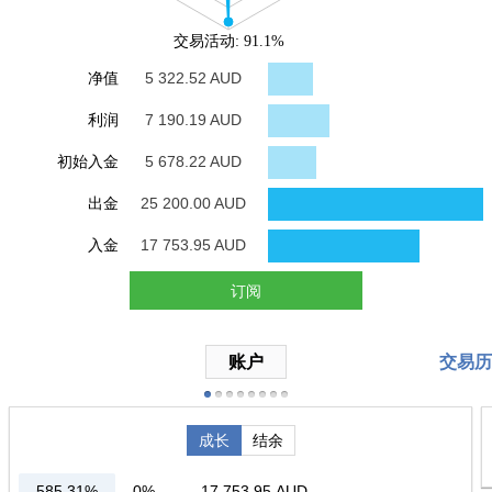
交易活动: 91.1%
净值
5 322.52 AUD
利润
7 190.19 AUD
初始入金
5 678.22 AUD
出金
25 200.00 AUD
入金
17 753.95 AUD
订阅
账户
交易历
成长
结余
585.31%
0%
17 753.95
AUD