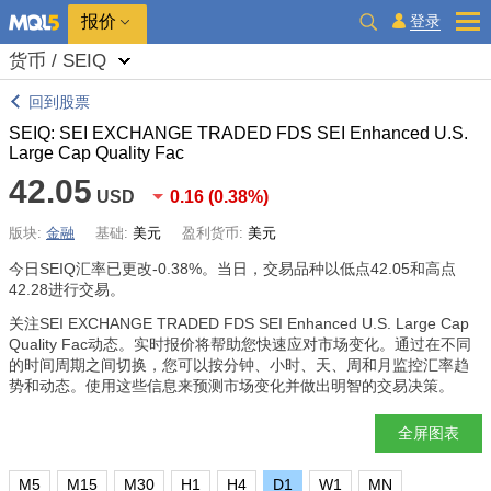
报价
登录
货币 / SEIQ
回到股票
SEIQ: SEI EXCHANGE TRADED FDS SEI Enhanced U.S.
Large Cap Quality Fac
42.05
USD
0.16
(
0.38%
)
版块:
金融
基础:
美元
盈利货币:
美元
今日SEIQ汇率已更改
-0.38%
。当日，交易品种以低点42.05和高点
42.28进行交易。
关注SEI EXCHANGE TRADED FDS SEI Enhanced U.S. Large Cap
Quality Fac动态。实时报价将帮助您快速应对市场变化。通过在不同
的时间周期之间切换，您可以按分钟、小时、天、周和月监控汇率趋
势和动态。使用这些信息来预测市场变化并做出明智的交易决策。
全屏图表
M5
M15
M30
H1
H4
D1
W1
MN