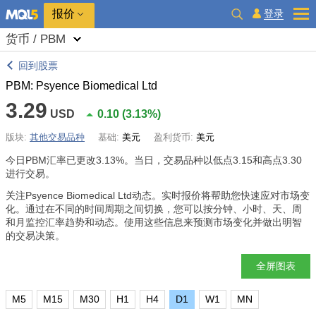
报价
登录
货币 / PBM
回到股票
PBM: Psyence Biomedical Ltd
3.29
USD
0.10
(
3.13%
)
版块:
其他交易品种
基础:
美元
盈利货币:
美元
今日PBM汇率已更改
3.13%
。当日，交易品种以低点3.15和高点3.30
进行交易。
关注Psyence Biomedical Ltd动态。实时报价将帮助您快速应对市场变
化。通过在不同的时间周期之间切换，您可以按分钟、小时、天、周
和月监控汇率趋势和动态。使用这些信息来预测市场变化并做出明智
的交易决策。
全屏图表
M5
M15
M30
H1
H4
D1
W1
MN