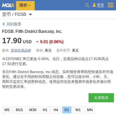
报价
登录
货币 / FDSB
回到股票
FDSB: Fifth District Bancorp, Inc.
17.90
USD
0.01
(
0.06%
)
版块:
其他交易品种
基础:
美元
盈利货币:
美元
今日FDSB汇率已更改
-0.06%
。当日，交易品种以低点17.81和高点
17.92进行交易。
关注Fifth District Bancorp, Inc.动态。实时报价将帮助您快速应对市场
变化。通过在不同的时间周期之间切换，您可以按分钟、小时、天、
周和月监控汇率趋势和动态。使用这些信息来预测市场变化并做出明
智的交易决策。
全屏图表
M5
M15
M30
H1
H4
D1
W1
MN