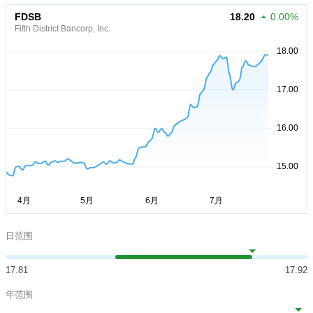
FDSB
18.20
0.00%
Fifth District Bancorp, Inc.
日范围
17.81
17.92
年范围