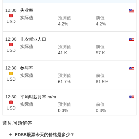
12:30
失业率
实际值
预测值
前值
USD
4.2%
4.2%
12:30
非农就业人口
实际值
预测值
前值
USD
41 K
57 K
12:30
参与率
实际值
预测值
前值
USD
61.7%
61.5%
12:30
平均时薪月率 m/m
实际值
预测值
前值
USD
0.3%
0.3%
常见问题解答
12:30
平均时薪年率 y/y
实际值
预测值
前值
FDSB股票今天的价格是多少？
USD