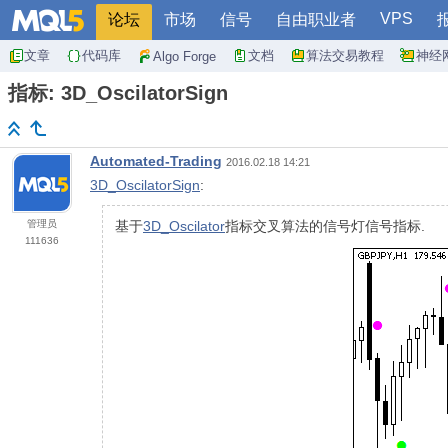
VPS
论坛
市场
信号
自由职业者
文章
代码库
文档
算法交易教程
神经
Algo Forge
指标: 3D_OscilatorSign
Automated-Trading
2016.02.18 14:21
3D_OscilatorSign
:
管理员
基于
3D_Oscilator
指标交叉算法的信号灯信号指标.
111636