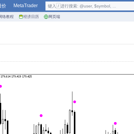
MetaTrader
报价
键入
/
进行搜索: @user, $symbol, ...
网络教程
经济日历
网页端