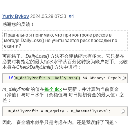
Yuriy Bykov
2024.05.29 07:33
#4
感谢您的反馈！
Правильно я понимаю, что при контроле рисков в
методе DailyLoss() не учитывается риск просадки по
еквити?
可能错了。
DailyLoss()
方法不会评估缩水有多大。它只是在
必要时将指定的最大缩水水平从百分比转换为账户货币。比较
本身在
CheckDailyLimit()
方法中进行：
if
(
m_dailyProfit < -DailyLoss()
 && CMoney::DepoPart(
m_dailyProfit
的值在
每个 tick
中更新，并计算为当前资金
（净值）与每日水平
（余额值与
每日期初
资金的最大值
）之
差：
m_dailyProfit = m_equity - m_baseDailyLevel;
因此，资金缩水似乎只是考虑在内。还是我误解了问题？