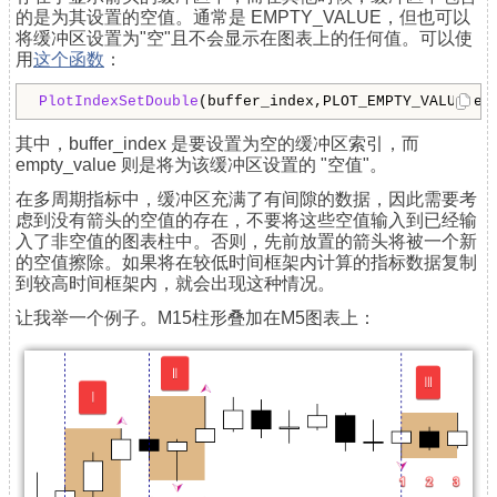
的是为其设置的空值。通常是 EMPTY_VALUE，但也可以
将缓冲区设置为"空"且不会显示在图表上的任何值。可以使
用
这个函数
：
PlotIndexSetDouble
(buffer_index,
PLOT_EMPTY_VALUE
,em
其中，buffer_index 是要设置为空的缓冲区索引，而
empty_value 则是将为该缓冲区设置的 "空值"。
在多周期指标中，缓冲区充满了有间隙的数据，因此需要考
虑到没有箭头的空值的存在，不要将这些空值输入到已经输
入了非空值的图表柱中。否则，先前放置的箭头将被一个新
的空值擦除。如果将在较低时间框架内计算的指标数据复制
到较高时间框架内，就会出现这种情况。
让我举一个例子。М15
柱形
叠加在M5图表上：