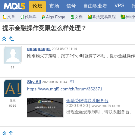
VPS
论坛
市场
信号
自由职业者
文章
代码库
文档
算法交易教程
神经
Algo Forge
提示金融操作受限怎么样处理？
pgspgspgs
2023.08.07 11:14
刚刚购买了策略，跟了2个小时就停了不动，提示金融操
17
Sky All
#1
2023.08.07 11:44
https://www.mql5.com/zh/forum/352371
金融受限请联系服务台
版主
2020.09.30
www.mql5.com
6916
出现金融受限制时，请联系服务台。（