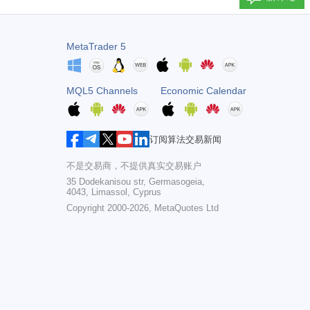
MetaTrader 5
MQL5 Channels
Economic Calendar
订阅算法交易新闻
不是交易商，不提供真实交易账户
35 Dodekanisou str, Germasogeia,
4043, Limassol, Cyprus
Copyright 2000-2026,
MetaQuotes Ltd