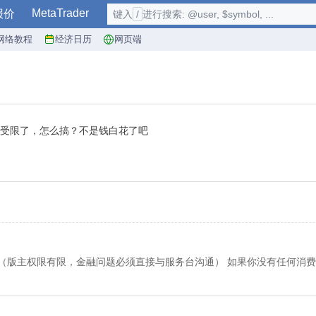
MetaTrader
报价
键入
/
进行搜索: @user, $symbol, ...
网络教程
经济日历
网页端
作受限了，怎么搞？不是钱白花了吧
版主权限有限，金融问题必须直接与服务台沟通） 如果你没有任何消费记