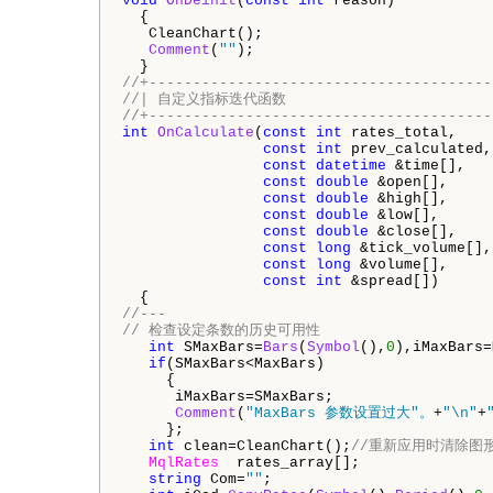
void
OnDeinit
(
const
int
 reason)

  {

   CleanChart();

Comment
(
""
);

//+---------------------------------------
//| 自定义指标迭代函数
//+---------------------------------------
int
OnCalculate
(
const
int
 rates_total,

const
int
 prev_calculated,

const
datetime
 &time[],

const
double
 &open[],

const
double
 &high[],

const
double
 &low[],

const
double
 &close[],

const
long
 &tick_volume[],

const
long
 &volume[],

const
int
 &spread[])

//---
// 检查设定条数的历史可用性
int
 SMaxBars=
Bars
(
Symbol
(),
0
),iMaxBars=
if
(SMaxBars<MaxBars)

     {

      iMaxBars=SMaxBars;

Comment
(
"MaxBars 参数设置过大"。
+
"\n"
+
     };

int
 clean=CleanChart();
//重新应用时清除图
MqlRates
  rates_array[];

string
 Com=
""
;
