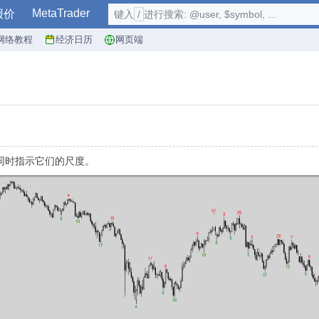
MetaTrader
报价
键入
/
进行搜索: @user, $symbol, ...
网络教程
经济日历
网页端
, 同时指示它们的尺度。