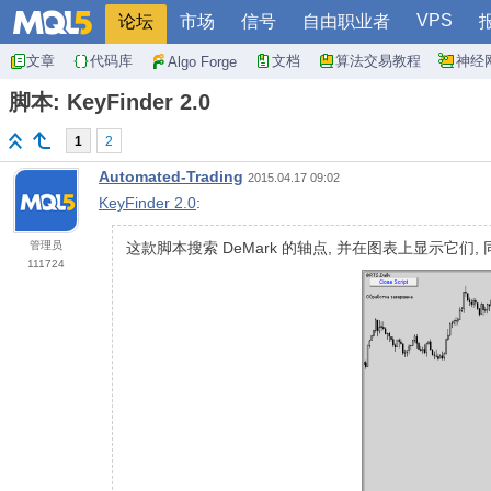
VPS
论坛
市场
信号
自由职业者
文章
代码库
文档
算法交易教程
神经
Algo Forge
脚本: KeyFinder 2.0
1
2
Automated-Trading
2015.04.17 09:02
KeyFinder 2.0
:
管理员
这款脚本搜索 DeMark 的轴点, 并在图表上显示它们
111724