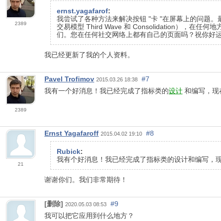
ernst.yagafarof
:
我尝试了各种方法来解决按钮 "卡 "在屏幕上的问题。
2389
交易模型 Third Wave 和 Consolidati
们。您在任何社交网络上都有自己的页面吗？祝你好
我已经更新了我的个人资料。
Pavel Trofimov
#7
2015.03.26 18:38
我有一个好消息！我已经完成了指标类的
设计
和编写，现
2389
Ernst Yagafaroff
#8
2015.04.02 19:10
Rubick
:
我有个好消息！我已经完成了指标类的设计和编写，现
21
谢谢你们。我们非常期待！
[删除]
#9
2020.05.03 08:53
我可以把它应用到什么地方？