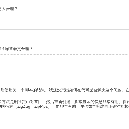
更为合理？
清除屏幕会更合理？
0 之后使用另一个脚本的结果。我还没想出如何在代码层面解决这个问题。在使用方面
法是删除货币对窗口，然后重新创建。脚本显示的信息非常有用。例如，我在
地方我都需要类似的指标（ZigZag、ZipPips），而脚本有助于评估数字构