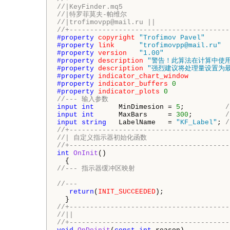
//|KeyFinder.mq5
//|特罗菲莫夫-帕维尔
//|trofimovpp@mail.ru ||
//+---------------------------------------
#property 
copyright
"Trofimov Pavel"
#property 
link
"trofimovpp@mail.ru"
#property 
version
"1.00"
#property 
description
"警告！此算法在计算中使
#property 
description
"强烈建议将处理量设置为最多
#property 
indicator_chart_window
#property 
indicator_buffers
0
#property 
indicator_plots
0
//--- 输入参数
input
int
      MinDimesion = 
5
;          
input
int
      MaxBars     = 
300
;        
input
string
   LabelName   = 
"KF_Label"
; 
/
//+---------------------------------------
//| 自定义指示器初始化函数
//+---------------------------------------
int
OnInit
()

//--- 指示器缓冲区映射
//---
return
(
INIT_SUCCEEDED
);

//+---------------------------------------
//||
//+---------------------------------------