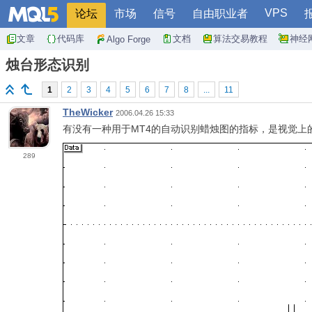
VPS
论坛
市场
信号
自由职业者
文章
代码库
文档
算法交易教程
神经
Algo Forge
烛台形态识别
1
2
3
4
5
6
7
8
...
11
TheWicker
2006.04.26 15:33
有没有一种用于MT4的自动识别蜡烛图的指标，是视觉上的
289