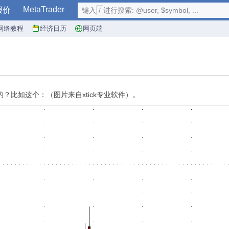
MetaTrader
报价
键入
/
进行搜索: @user, $symbol, ...
网络教程
经济日历
网页端
？比如这个：（图片来自xtick专业软件）。