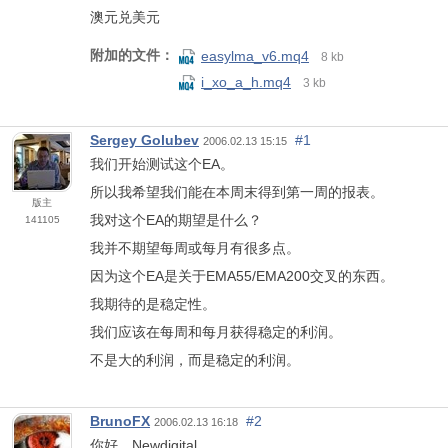
澳元兑美元
附加的文件：
easylma_v6.mq4
8 kb
i_xo_a_h.mq4
3 kb
Sergey Golubev
#1
2006.02.13 15:15
我们开始测试这个EA。
所以我希望我们能在本周末得到第一周的报表。
版主
我对这个EA的期望是什么？
141105
我并不期望每周或每月有很多点。
因为这个EA是关于EMA55/EMA200交叉的东西。
我期待的是稳定性。
我们应该在每周和每月获得稳定的利润。
不是大的利润，而是稳定的利润。
BrunoFX
#2
2006.02.13 16:18
你好，Newdigital。