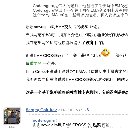
Codersguru是伟大的老师。他创造了关于两个
Codersguru提出了一个关于两个EMA交叉的
这个easyLMA_v6是一些请求的结果。有人要求这个E
谢谢newdigital对EMA交叉点的
现实
评论。
当我写这个EA时，我并不介意让它成为我们论坛的顶级E
我在这里写的所有程序都只是为了
教育
目的。
但是EMA CROSS做到了，并且获得了利润
，我不认
最
重要的
一点是。
Ema Cross不是基于跨越2个EMAs（这是历史上最古老
我将再次向所有尝试过EMA CROSS并发现它有利可图的
这是一个基于逆势策略的教育性专家顾问，它的盈利是偶
Sergey Golubev
#6
2006.03.05 15:42
codersguru:
谢谢newdigital对EMA CROSS
的
现实
评论。
版主