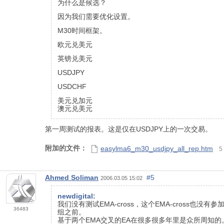
为什么是候选？
因为我们需要优化设置。
M30时间框架。
欧元兑美元
英镑兑美元
USDJPY
USDCHF
美元兑加元
澳元兑美元
第一周测试的报表。这是仅在USDJPY上的一次交易。
附加的文件：
easylma6_m30_usdjpy_all_rep.htm
5
Ahmed Soliman
#5
2006.03.05 15:02
newdigital:
我们没有测试EMA-cross，这个EMA-cross
36483
组之前。
基于两个EMA交叉的EA在很多很多年里是众所周知的