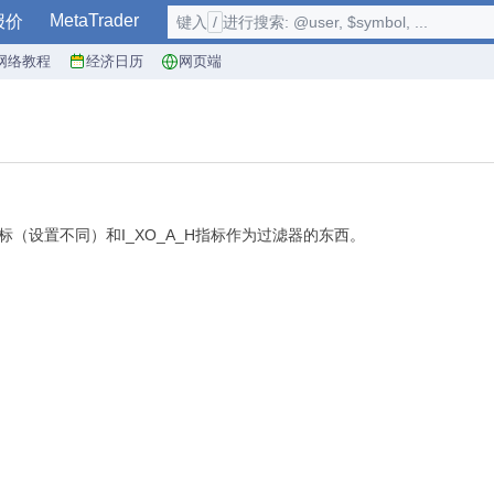
MetaTrader
报价
键入
/
进行搜索: @user, $symbol, ...
网络教程
经济日历
网页端
标（设置不同）和I_XO_A_H指标作为过滤器的东西。