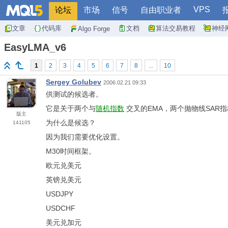
VPS
论坛
市场
信号
自由职业者
文章
代码库
文档
算法交易教程
神经
Algo Forge
EasyLMA_v6
1
2
3
4
5
6
7
8
...
10
Sergey Golubev
2006.02.21 09:33
供测试的候选者。
它是关于两个与
随机指数
交叉的EMA，两个抛物线SAR指
版主
为什么是候选？
141105
因为我们需要优化设置。
M30时间框架。
欧元兑美元
英镑兑美元
USDJPY
USDCHF
美元兑加元