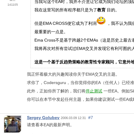
当我写这个EA时，我并不介意让它成为我们论坛的顶
141105
我在这里写的所有程序都只是为了
教育
目的。
但是EMA CROSS使它成为了利润
，我不认为我
最重要的一点是。
Ema Cross不是基于跨越2个EMAs（这是历史上最
我将再次对所有尝试过EMA交叉并发现它有利可图的
这是一个基于反趋势策略的教育性专家顾问，它意外
我正怀着极大的兴趣阅读你关于EMA交叉的主题。
求你了，Codersguru，当你觉得你的EA（任何人）
此外，正如你所了解的，我们将
停止测试
一些EA。例如Si
你可以在本节中发起任何主题，如果你建议测试一些EA或
Sergey Golubev
#7
2006.03.09 12:31
请查看本EA的最新声明。