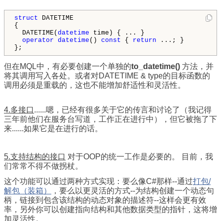
struct
 DATETIME

{

  DATETIME(
datetime
 time) { ... }

operator
datetime
() 
const
 { 
return
 ...; }

};
但在MQL中，有必要创建一个单独的
to_datetime()
方法，并
将其调用写入各处。或者对DATETIME & type的目标函数的
调用必须是重载的，这也不能增加舒适性和灵活性。
4.多接口
......嗯，已经有很多关于它的传言和讨论了（我记得
三年前他们在服务台写道，工作正在进行中），但它被拖了下
来......如果它是在进行的话。
5.支持结构的接口
对于OOP的统一工作是必要的。 目前，我
们常常不得不做拐杖。
这个功能可以通过两种方式实现：要么像C#那样--通过
打包/
解包（装箱）
，要么以更灵活的方式--为结构创建一个动态句
柄，链接到包含该结构的动态对象的描述符--这样会更有效
率，另外你可以创建指向结构和其他数据类型的指针，这将增
加灵活性。