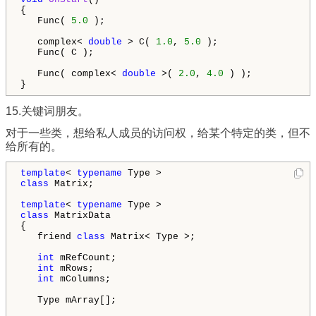
{

   Func( 
5.0
 );

   complex< 
double
 > C( 
1.0
, 
5.0
 );

   Func( C );

   Func( complex< 
double
 >( 
2.0
, 
4.0
 ) );

15.关键词朋友。
对于一些类，想给私人成员的访问权，给某个特定的类，但不
给所有的。
template
< 
typename
class
 Matrix;

template
< 
typename
class
 MatrixData

{

   friend 
class
 Matrix< Type >;

int
 mRefCount;

int
 mRows;

int
 mColumns;

   Type mArray[];
