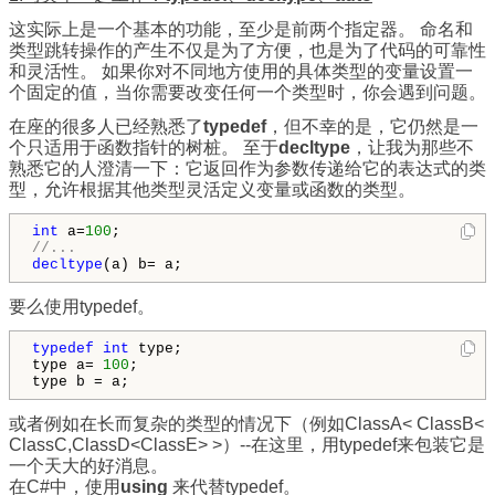
这实际上是一个基本的功能，至少是前两个指定器。 命名和
类型跳转操作的产生不仅是为了方便，也是为了代码的可靠性
和灵活性。 如果你对不同地方使用的具体类型的变量设置一
个固定的值，当你需要改变任何一个类型时，你会遇到问题。
在座的很多人已经熟悉了
typedef
，但不幸的是，它仍然是一
个只适用于函数指针的树桩。 至于
decltype
，让我为那些不
熟悉它的人澄清一下：它返回作为参数传递给它的表达式的类
型，允许根据其他类型灵活定义变量或函数的类型。
int
 a=
100
//...
decltype
(a) b= a;
要么使用typedef。
typedef
int
 type;

type a= 
100
;

type b = a;
或者例如在长而复杂的类型的情况下（例如ClassA< ClassB<
ClassC,ClassD<ClassE> >）--在这里，用typedef来包装它是
一个天大的好消息。
在C#中，使用
using
来代替typedef。