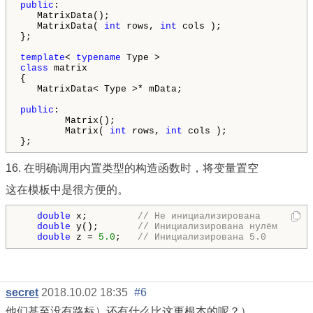
public
:

   MatrixData();

   MatrixData( 
int
 rows, 
int
 cols );

};

template
< 
typename
class
 matrix

{

   MatrixData< Type >* mData;

public
:

        Matrix();

        Matrix( 
int
 rows, 
int
 cols );

16. 在明确调用内置类型的构造函数时，将变量置空
这在模板中是很方便的。
double
 x;         
// Не инициализирована
double
 y();       
// Инициализирована нулём
double
 z = 
5.0
;   
// Инициализирована 5.0
secret
2018.10.02 18:35
#6
他们甚至没有路标）还有什么比这更根本的呢？）