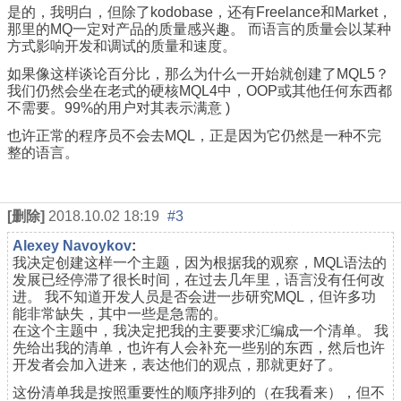
是的，我明白，但除了kodobase，还有Freelance和Market，
那里的MQ一定对产品的质量感兴趣。 而语言的质量会以某种
方式影响开发和调试的质量和速度。
如果像这样谈论百分比，那么为什么一开始就创建了MQL5？
我们仍然会坐在老式的硬核MQL4中，OOP或其他任何东西都
不需要。99%的用户对其表示满意 )
也许正常的程序员不会去MQL，正是因为它仍然是一种不完
整的语言。
[删除]
2018.10.02 18:19
#3
Alexey Navoykov
:
我决定创建这样一个主题，因为根据我的观察，MQL语法的
发展已经停滞了很长时间，在过去几年里，语言没有任何改
进。 我不知道开发人员是否会进一步研究MQL，但许多功
能非常缺失，其中一些是急需的。
在这个主题中，我决定把我的主要要求汇编成一个清单。 我
先给出我的清单，也许有人会补充一些别的东西，然后也许
开发者会加入进来，表达他们的观点，那就更好了。
这份清单我是按照重要性的顺序排列的（在我看来），但不