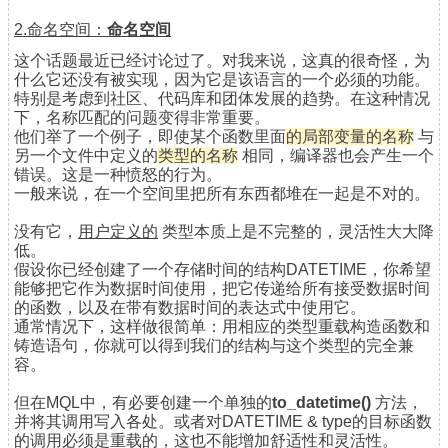
2.命名空间：
命名空间
这个话题最近已经讨论过了。对我来说，这真的很奇怪，为
什么它还没有被实现，因为它是该语言的一个必须的功能。
特别是考虑到社区、代码库和团体发展的趋势。在这种情况
下，名称匹配的问题变得非常重要。
他们举了一个例子，即使某个函数里面
的局部变量的名称
与
另一个文件中定义的
类型的名称
相同，编译器也会产生一个
错误。这是一种愤怒的行为。
一般来说，在一个空间里把所有东西都堆在一起是不对的。
没有它，
用户定义的
类型本质上是不完整的，灵活性大大降
低。
假设你已经创建了一个存储时间的结构DATETIME，你希望
能够把它作为数据时间使用，把它传递给所有接受数据时间
的函数，以及在带有数据时间的表达式中使用它。
通常情况下，这样做很简单：用相应的类型重载构造函数和
铸造语句，你就可以得到我们的结构与这个类型的完全兼
容。
但在MQL中，有必要创建一个单独的
to_datetime()
方法，
并将其调用写入各处。或者对DATETIME & type的目标函数
的调用必须是重载的，这也不能增加舒适性和灵活性。