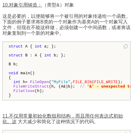
10.对象引用铸造：
（类型&）对象
这是必要的，以便能够将一个被引用的对象传递给一个函数。
下面的例子要求将B类的一个对象作为基类A的一个对象写入
文件，但现在不能这样做，必须创建一个中间函数，或者将该
对象复制到一个新的对象中。
struct
 A { 
int
 a; };

struct
 B : A { 
int
 b; };

B b;

void
 main()

{

int
 h= 
FileOpen
(
"MyFile"
,
FILE_BIN
|
FILE_WRITE
);

FileWriteStruct
(h, (A&)b);  
// 
'&' - unexpected to
FileClose
(h); 

}
11.不仅用常量初始化数组和结构，而且用任何表达式初始
化。这
大大减少和简化了这种情况下的代码。