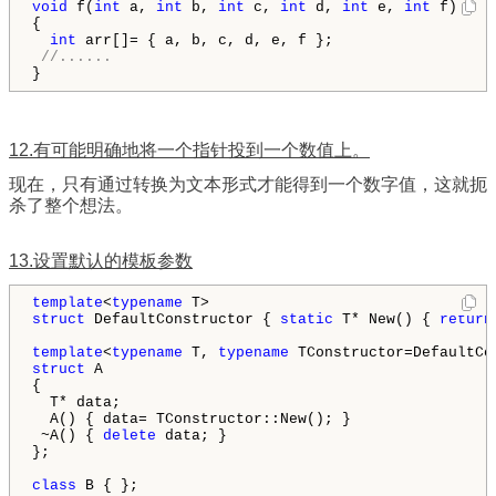
void
 f(
int
 a, 
int
 b, 
int
 c, 
int
 d, 
int
 e, 
int
 f)

{

int
 arr[]= { a, b, c, d, e, f };

//......
12.有可能明确地将一个指针投到一个数值上。
现在，只有通过转换为文本形式才能得到一个数字值，这就扼
杀了整个想法。
13.设置默认的模板参数
template
<
typename
struct
 DefaultConstructor { 
static
 T* New() { 
return
template
<
typename
 T, 
typename
struct
 A

{

  T* data;

  A() { data= TConstructor::New(); }

 ~A() { 
delete
 data; }

};

class
 B { };
