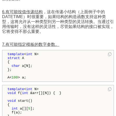
6.有
可能按值传递结构
，这在传递小结构（上面例子中的
DATETIME）时很重要，如果结构的构造函数支持这种类
型，这将允许从一种类型到另一种类型的灵活转换。当通过引
用传输时，没有这样的灵活性，尽管如果结构的接口被实现，
它将变得不那么重要。
7.有可能指定模板的数字参数。
template
<
int
struct
 A

{

char
 a[N];

};

A<
100
template
<
int
void
 f(
int
 &arr[][N]) {  }

void
 start()

{

int
 a[][
5
];

  f(a);
