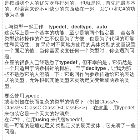
是按照我个人的优先次序排列的。 也就是说，首先把最基本
的、对语言来说不可缺少的东西放在一起。以C++和C#的功
能为基准
1.与类型一起工作：
typedef
、
decltype
、
auto
这实际上是一个基本的功能，至少是前两个指定器。 命名和
类型跳转操作的产生不仅是为了方便，也是为了代码的可靠
性和灵活性。 如果你对不同地方使用的具体类型的变量设置
一个固定的值，当你需要改变任何一个类型时，你会遇到问
题。
在座的很多人已经熟悉了
typedef
，但不幸的是，它仍然是
一个只适用于函数指针的树桩。 至于
decltype
，让我为那
些不熟悉它的人澄清一下：它返回作为参数传递给它的表达
式的类型，允许根据其他类型来灵活定义变量或函数的类
型。
要么使用typedef。
或者例如在长而复杂的类型的情况下（例如ClassA<
ClassB< ClassC,ClassD<ClassE> >）--在这里，用typedef
来包装它是一个天大的好消息。
在C#中，使用
using
来代替typedef。
唯一可能的是通过
定义
类型定义的硬壳变体，它充满了一些
问题。