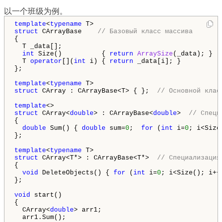
以一个班级为例。
template
<
typename
struct
 CArrayBase    
// Базовый класс массива
{

  T _data[];

int
 Size()          { 
return
ArraySize
(_data); }

  T 
operator
[](
int
 i) { 
return
 _data[i]; }

};

template
<
typename
struct
 CArray : CArrayBase<T> { };  
// Основной клас
template
struct
 CArray<
double
> : CArrayBase<
double
>  
// Специ
{

double
 Sum() { 
double
 sum=
0
;  
for
 (
int
 i=
0
; i<Size
}; 

template
<
typename
struct
 CArray<T*> : CArrayBase<T*>  
// Специализация
{

void
 DeleteObjects() { 
for
 (
int
 i=
0
; i<Size(); i++
};

void
 start()

{

  CArray<
double
> arr1;

  arr1.Sum();  
