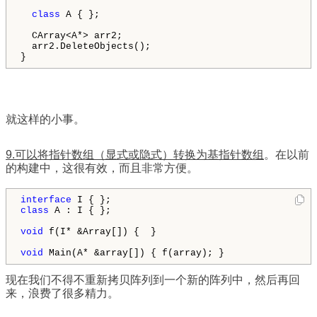
class
 A { };

  CArray<A*> arr2;

  arr2.DeleteObjects();

就这样的小事。
9.可以将指针数组（显式或隐式）转换为基指针数组
。在以前
的构建中，这很有效，而且非常方便。
interface
class
 A : I { };

void
 f(I* &Array[]) {  }

void
 Main(A* &array[]) { f(array); }
现在我们不得不重新拷贝阵列到一个新的阵列中，然后再回
来，浪费了很多精力。