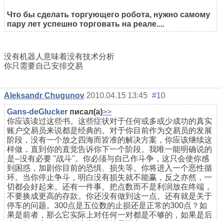
Что бы сделать торгующего робота, нужно самому
пару лет успешно торговать на реале....
没有机器人意味着没有技术分析
你只需要自己安排交易
Aleksandr Chugunov
2010.04.15 13:45
#10
Gans-deGlucker
писал(а)
>>
你应该读过这些书。这些症状对于任何或多或少成功的真实
账户交易员来说都是经典的。对于你目前作为交易员的发展
阶段，没有一个放之四海而皆准的解决方案，你应该继续这
样做，直到你的直觉告诉你下一个阶段。我唯一能明确说的
是--没有必要 "战斗"。你必须与自己作斗争，这只会使你感
到困惑，加剧你目前的恐惧、损失等。你将进入一个恶性循
环。当你停止争斗，明白没有损失就不能赢，反之亦然，一
切都会好起来。还有一件事。把点数而不是利润放在终端，
不要换成更高的存款。你还没有做到这一点。还有就是关于
停车的问题。300点是五位数的止损还是正常的300点？如
果是前者，那么它实际上对任何一对都是不够的，如果是后