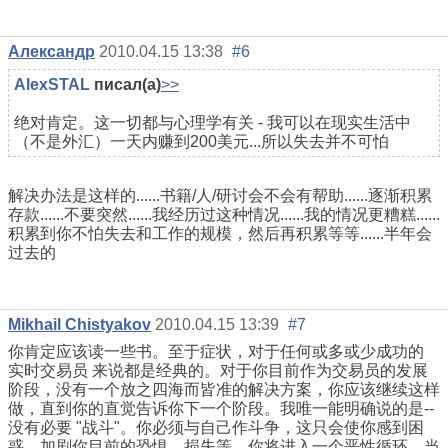
Александр
2010.04.15 13:38
#6
AlexSTAL
писал(а)
>>
绝对肯定。这一切都与心理学有关 - 我可以在现实生活中
（不是外汇）一天内赚到200美元...所以失去并不可怕
解决办法是这样的......书籍/人/研讨会不会有帮助......逐渐积累
存款......不要突然......我经历过这种情况......我的情况更糟糕......
积累到你不怕失去和工作的规模，然后再积累等等......半年会
过去的
Mikhail Chistyakov
2010.04.15 13:39
#7
你肯定应该读一些书。至于症状，对于任何或多或少成功的
实时交易员 来说都是经典的。对于你目前作为交易员的发展
阶段，没有一个放之四海而皆准的解决方案，你应该继续这样
做，直到你的直觉告诉你下一个阶段。我唯一能明确说的是--
没有必要 "战斗"。你必须与自己作斗争，这只会使你感到困
惑，加剧你目前的恐惧、损失等。你将进入一个恶性循环。当