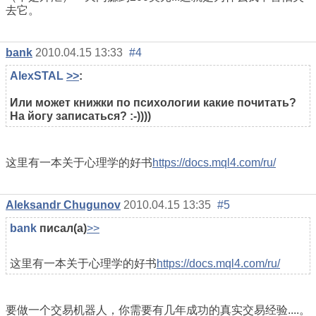
去它。
bank
2010.04.15 13:33
#4
AlexSTAL
>>
:
Или может книжки по психологии какие почитать?
На йогу записаться? :-))))
这里有一本关于心理学的好书
https://docs.mql4.com/ru/
Aleksandr Chugunov
2010.04.15 13:35
#5
bank
писал(а)
>>
这里有一本关于心理学的好书
https://docs.mql4.com/ru/
要做一个交易机器人，你需要有几年成功的真实交易经验....。