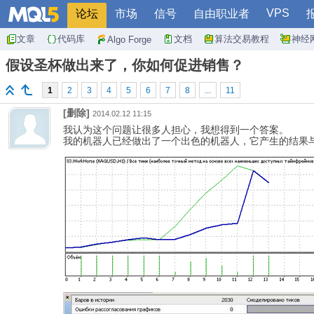
VPS
论坛
市场
信号
自由职业者
文章
代码库
文档
算法交易教程
神经
Algo Forge
假设圣杯做出来了，你如何促进销售？
1
2
3
4
5
6
7
8
...
11
[删除]
2014.02.12 11:15
我认为这个问题让很多人担心，我想得到一个答案。
我的机器人已经做出了一个出色的机器人，它产生的结果