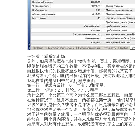
仔细看了看系统市场。
是的，如果猫头鹰在 "热门 "类别和第一页上，那就很酷
即使是现在曝光的工作数量，不仅要测试，甚至看描述超过1
而且很快他们的数量将至少增加十倍。那就真的很悲哀了..
我没有看到任何明显的出售程序的评级。按受欢迎程度排序
我现在看的是MT4中的流行程序页面。
第一行：评级有
反馈：0，讨论：8和零星。
第二行：
评论：2，
讨论。
47，5颗星
为什么第一个比第二个高？为什么第二部是五颗星，而第
在这种情况下，这并不重要，两者都在
第一页
，他们是幸
评级的原则是什么？或者不是评级，而只是将最新的评论
那么你绝对需要另一个结论，在这个结论中，猫头鹰将被
对于销售的数量？然后，一个明显的优势得到最便宜的 - 
能够在一两个月内还清，并在未来给买方带来真正可观的
如果有人对此有什么想法，或者我没有看到字面上的东西