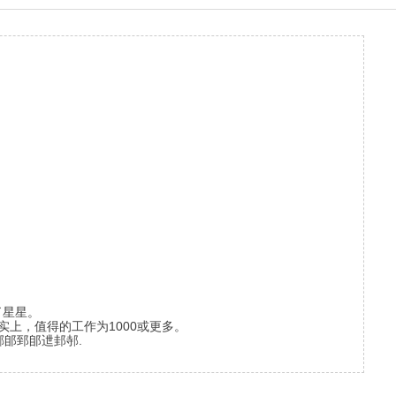
了星星。
实上，值得的工作为1000或更多。
郇郋郅郋迣邽邿.