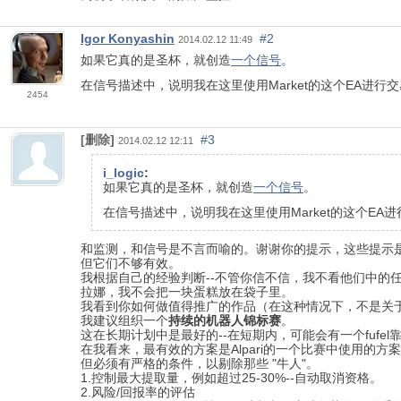
Igor Konyashin
#2
2014.02.12 11:49
如果它真的是圣杯，就创造
一个信号
。
在信号描述中，说明我在这里使用Market的这个EA进行
2454
[删除]
#3
2014.02.12 12:11
i_logic
:
如果它真的是圣杯，就创造
一个信号
。
在信号描述中，说明我在这里使用Market的这个EA
和监测，和信号是不言而喻的。谢谢你的提示，这些提示
但它们不够有效。
我根据自己的经验判断--不管你信不信，我不看他们中的
拉娜，我不会把一块蛋糕放在袋子里。
我看到你如何做值得推广的作品（在这种情况下，不是关于
我建议组织一个
持续的机器人锦标赛
。
这在长期计划中是最好的--在短期内，可能会有一个fufel
在我看来，最有效的方案是Alpari的一个比赛中使用的方
但必须有严格的条件，以剔除那些 "牛人"。
1.控制最大提取量，例如超过25-30%--自动取消资格。
2.风险/回报率的评估