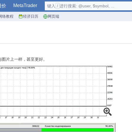
MetaTrader
报价
键入
/
进行搜索: @user, $symbol, ...
网络教程
经济日历
网页端
与图片上一样，甚至更好。