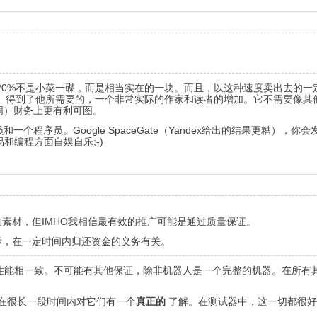
示。20%不是小菜一碟，而是相当实在的一块。而且，以这种速度卖出去的
关系）得到了他所需要的，一个非常实际的作家和读者的增加。它不需要像其
同）财务上更有利可图。
一个程序员。Google SpaceGate（Yandex给出的结果更糟
和编程方面自娱自乐;-)
素材，但IMHO我相信最有效的推广可能是通过质量保证。
标，在一定时间内归还资金的义务有关。
性能相一致。不可能有其他保证，除非机器人是一个完整的机器。在所有
在很长一段时间内对它们有一个
真正的
了解。在测试器中，这一切都很好
。