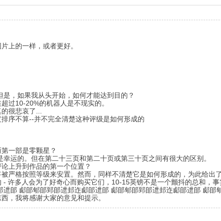
图片上的一样，或者更好。
。但是，如果我从头开始，如何才能达到目的？
过10-20%的机器人是不现实的。
很悲哀了...
排序不算--并不完全清楚这种评级是如何形成的
而第一部是零颗星？
是幸运的。但在第二十三页和第二十页或第三十页之间有很大的区别。
评论上升到作品的第一个位置？
将被严格按照等级来安置。然而，同样不清楚它是如何形成的，为此给出
- 许多人会为了好奇心而购买它们，10-15英镑不是一个颤抖的总和，事
迣郋 郕郋郇郋郅郋迣邽迮郕郋迣郋 郕郋郇郋郅郋迣邽迮郕郋迣郋 郕郋
东西，我将感谢大家的意见和提示。