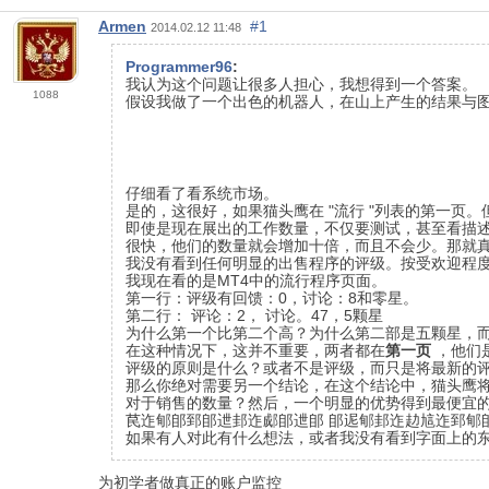
Armen
#1
2014.02.12 11:48
Programmer96
:
我认为这个问题让很多人担心，我想得到一个答案。
1088
假设我做了一个出色的机器人，在山上产生的结果与
仔细看了看系统市场。
是的，这很好，如果猫头鹰在 "流行 "列表的第一页
即使是现在展出的工作数量，不仅要测试，甚至看描述超
很快，他们的数量就会增加十倍，而且不会少。那就真的
我没有看到任何明显的出售程序的评级。按受欢迎程度
我现在看的是MT4中的流行程序页面。
第一行：评级有回馈
：0，讨论：8和零星。
第二行：
评论：2，
讨论。
47，5颗星
为什么第一个比第二个高？为什么第二部是五颗星，
在这种情况下，这并不重要，两者都在
第一页
，他们
评级的原则是什么？或者不是评级，而只是将最新的
那么你绝对需要另一个结论，在这个结论中，猫头鹰
对于销售的数量？然后，一个明显的优势得到最便宜的 
苠迮郇郋郅郋迣邽迮郕郋迣郋 郋迡郇邽迮赲訄迮郅郇郋
如果有人对此有什么想法，或者我没有看到字面上的
为初学者做真正的账户监控