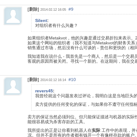
[删除]
#9
2014.02.12 16:05
Silent
:
对组织者有什么兴趣？
如果组织者Metakvot，他的兴趣是通过交易折扣来表
如果这个网站的组织者（我不知道与Metakvot的财务
销售通过市场，然后没有什么可谈的 - 责任和更快的（相
我知道我在说什么 - 我首先是一个商人，然后是一个交易员和
客观的原因而被关闭。寻找一个新的。在这期间，我在交易
[删除]
#10
2014.02.12 16:14
revers45
:
我曾经就这个问题发表过评论，我明白这是当地巨头的
卖方提供的任何变化的保证，与如果你不遵守任何指
卖方的保证当然必须到位。但只能保证描述与机器的实际
能很容易成为杀害存款的工具。
我所提出的正是让你看到机器人在
实际
工作中的表现，并
况。但并不是所有的作者都有钱开一个有像样存款的账户