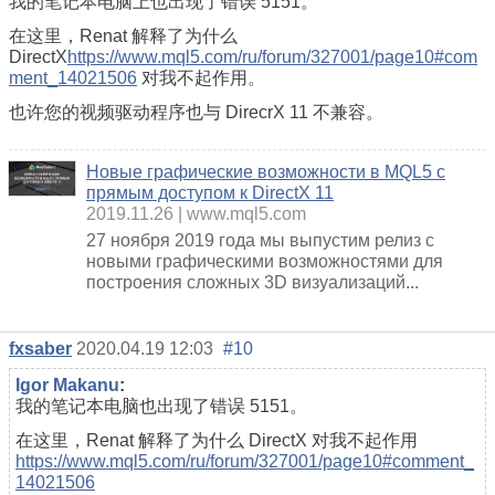
我的笔记本电脑上也出现了错误 5151。
在这里，Renat 解释了为什么
DirectX
https://www.mql5.com/ru/forum/327001/page10#com
ment_14021506
对我不起作用。
也许您的视频驱动程序也与 DirecrX 11 不兼容。
Новые графические возможности в MQL5 с
прямым доступом к DirectX 11
2019.11.26
www.mql5.com
27 ноября 2019 года мы выпустим релиз с
новыми графическими возможностями для
построения сложных 3D визуализаций...
fxsaber
2020.04.19 12:03
#10
Igor Makanu
:
我的笔记本电脑也出现了错误 5151。
在这里，Renat 解释了为什么 DirectX 对我不起作用
https://www.mql5.com/ru/forum/327001/page10#comment_
14021506