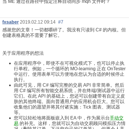
当 ME 通过在路径中指定注释自动同步 mqh 文件时？
fxsaber
2019.02.12 09:14
#7
感谢您的文章！一切都嚼碎了。我没有只读到 C# 的内核。但
创建表格真的不需要了解它。
关于应用程序的想法
在应用程序中，即使不在可视化模式下，也可以停止执
行单程。例如，一个循环的 MO-learning 正在 OnTester
中运行。使用表单可以方便地在您认为合适的时候停止
执行。
由此可见，用 C# 编写完整的交易 API 非常简单。然后
用 C# 编写所有智能交易系统，并在终端/测试器中运行
它们。在此 API 的基础上，您还可以创建带有自定义皮
肤的其他终端。面向普通用户的应用机会巨大。您可以
收集他们的愿望并将其付诸实施：Tick 图表、测试器
等。
您可以轻松地将面板嵌入到 EA 中，作为展示台
手动交
易
的补充。这样，您就可以为自动交易顾问模拟压力情
况（删除其订单、下达您自己的订单等）。但更令人高