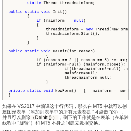
static
 Thread threadmainform;

public
static
void
 Init()

        {

if
 (mainform == 
null
)

            {

                threadmainform = 
new
 Thread(NewForm);
                threadmainform.Start();

            }

        }

public
static
void
 DeInit(int reason)

		{

            if (reason == 3 || reason == 5) return;

            if (mainform!=null) {mainform.Close(); Th
			if(threadmainform!=null) threadmainform.Join();

			mainform=null;

			threadmainform=null;

		}

private
static
void
 NewForm()   {   mainform = new F
}
如果在 VS2017 中编译这十行代码，那么在 MT5 中就可以创
建图形表单（添加到表单中的所有元素都是 "可点击 "的），
并且可以删除
（DeInit () ）
，剩下的工作就是在表单（在单独
线程中 "旋转"）和 MT5 本身之间建立数据交换。