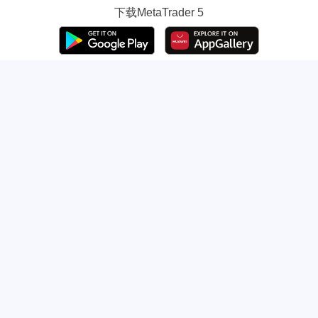
下载
MetaTrader 5