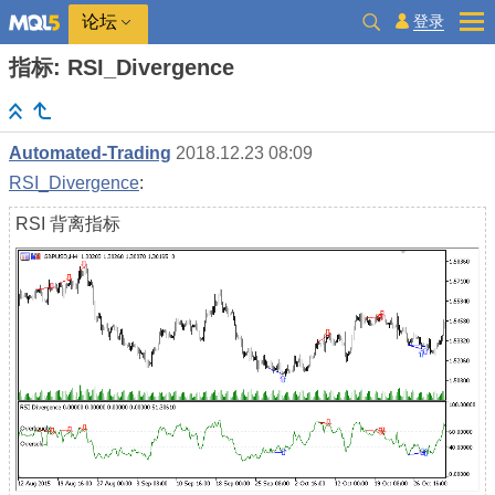
登录
论坛
指标: RSI_Divergence
Automated-Trading
2018.12.23 08:09
RSI_Divergence
:
RSI 背离指标