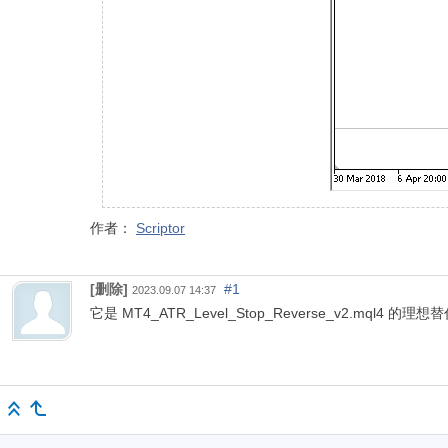
作者：
Scriptor
[删除]
#1
2023.09.07 14:37
它是 MT4_ATR_Level_Stop_Reverse_v2.mql