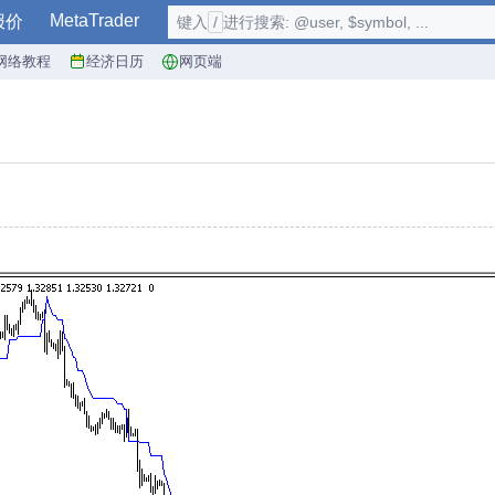
MetaTrader
报价
键入
/
进行搜索: @user, $symbol, ...
网络教程
经济日历
网页端