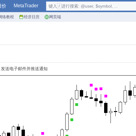
MetaTrader
报价
键入
/
进行搜索: @user, $symbol, ...
网络教程
经济日历
网页端
，发送电子邮件并推送通知