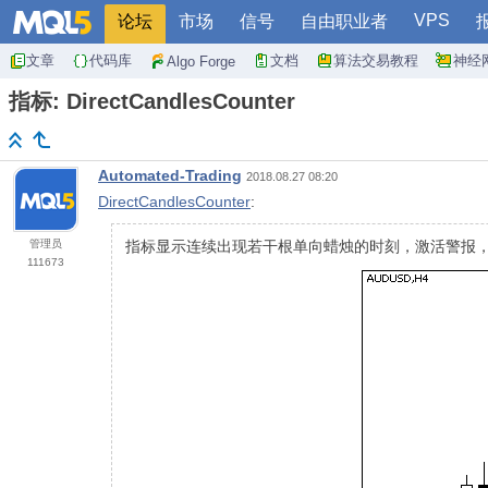
VPS
论坛
市场
信号
自由职业者
文章
代码库
文档
算法交易教程
神经
Algo Forge
指标: DirectCandlesCounter
Automated-Trading
2018.08.27 08:20
DirectCandlesCounter
:
管理员
指标显示连续出现若干根单向蜡烛的时刻，激活警报
111673