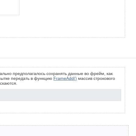
чально предполагалось сохранять данные во фрейм, как
опытке передать в функцию
FrameAdd()
массив строкового
ускаются.