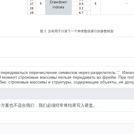
图 2. 含有用于计算下一个种类数组索引的参数框架
 передаваться перечисление символов через разделитель ','. Изна
ий момент строковые массивы нельзя передавать во фрейм. При п
ке: строковые массивы и структуры, содержащие объекты, не доп
一方案也不适合我们：我们必须经常将结果写入硬盘。