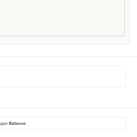
ладке
Balance
: