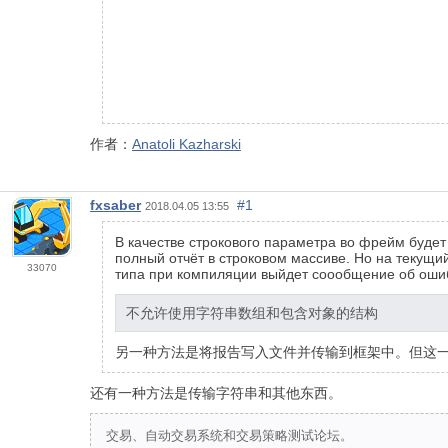
作者：
Anatoli Kazharski
fxsaber
#1
2018.04.05 13:55
В качестве строкового параметра во фрейм будет
полный отчёт в строковом массиве. Но на текущ
33070
типа при компиляции выйдет соообщение об ошиб
不允许使用字符串数组和包含对象的结构
另一种方法是将报告写入文件并传输到框架中。但这
还有一种方法是传输字符串和其他东西。
交易、自动交易系统和交易策略测试论坛。