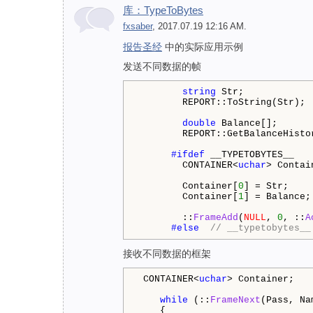
库：TypeToBytes
fxsaber
, 2017.07.19 12:16 AM.
报告圣经
中的实际应用示例
发送不同数据的帧
string
 Str;

        REPORT::ToString(Str);

double
 Balance[];

        REPORT::GetBalanceHistor
#ifdef 
__TYPETOBYTES__

        CONTAINER<
uchar
> Contain
        Container[
0
] = Str;    
        Container[
1
] = Balance;
        ::
FrameAdd
(
NULL
, 
0
, ::
A
#else  
// __typetobytes__
接收不同数据的框架
 CONTAINER<
uchar
> Container;

while
 (::
FrameNext
(Pass, Na
    {
