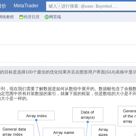
MetaTrader
报价
键入
/
进行搜索: @user, $symbol, ...
网络教程
经济日历
网页端
目标是选择100个最佳的优化结果并且在图形用户界面(GUI)表格中
序列，现在我们需要了解数据是如何从数组中展开的。数据帧包含了余额
确定范围中所有封装数据的索引，就像下面的框架，但是数组的大小是不
的大小是一样的。