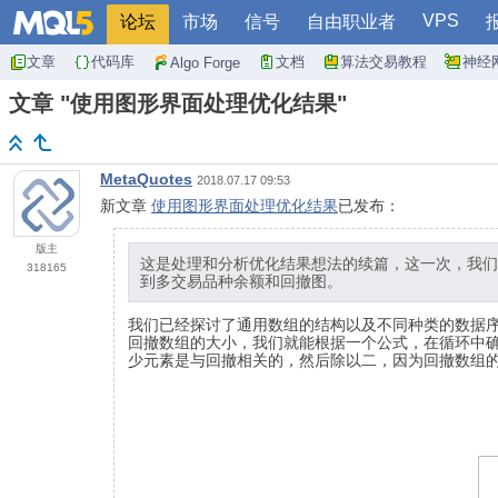
VPS
论坛
市场
信号
自由职业者
文章
代码库
文档
算法交易教程
神经
Algo Forge
文章 "使用图形界面处理优化结果"
MetaQuotes
2018.07.17 09:53
新文章
使用图形界面处理优化结果
已发布：
版主
这是处理和分析优化结果想法的续篇，这一次，我们的
318165
到多交易品种余额和回撤图。
我们已经探讨了通用数组的结构以及不同种类的数据
回撤数组的大小，我们就能根据一个公式，在循环中
少元素是与回撤相关的，然后除以二，因为回撤数组