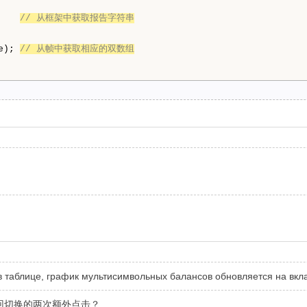
    
// 从框架中获取报告字符串
e); 
// 从帧中获取相应的双数组
 в таблице, график мультисимвольных балансов обновляется на вк
回切换的两次额外点击？