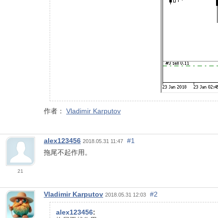
作者：
Vladimir Karputov
alex123456
#1
2018.05.31 11:47
拖尾不起作用。
21
Vladimir Karputov
#2
2018.05.31 12:03
alex123456
: