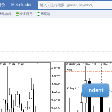
MetaTrader
报价
键入
/
进行搜索: @user, $symbol, ...
网络教程
经济日历
网页端