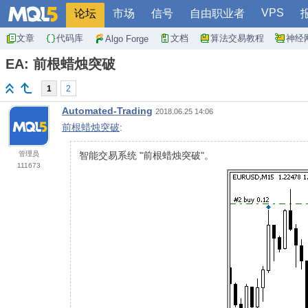
VPS
论坛
市场
信号
自由职业者
文章
代码库
文档
算法交易教程
神经
Algo Forge
EA: 前根蜡烛突破
1
2
Automated-Trading
2018.06.25 14:06
前根蜡烛突破
:
管理员
智能交易系统 "前根蜡烛突破"。
111673