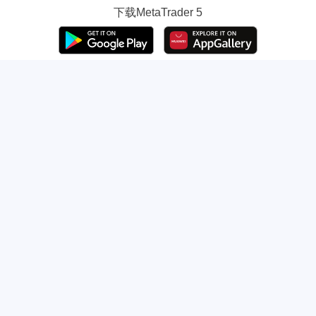
下载
MetaTrader 5