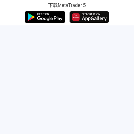
下载
MetaTrader 5