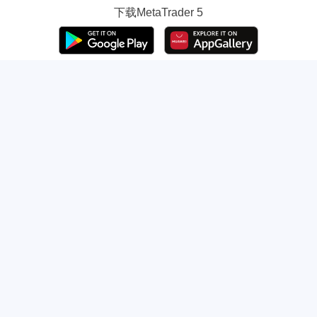
下载
MetaTrader 5