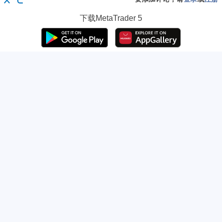
下载
MetaTrader 5