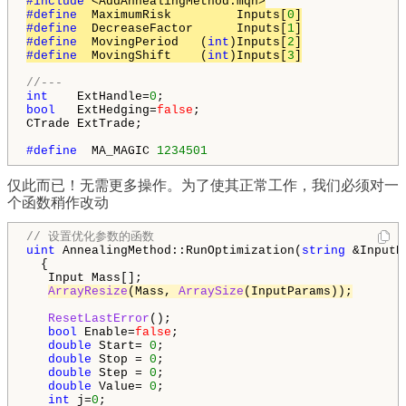
#include 
#define 
 MaximumRisk         Inputs[
0
#define 
 DecreaseFactor      Inputs[
1
#define 
 MovingPeriod   (
int
)Inputs[
2
#define 
 MovingShift    (
int
)Inputs[
3
]
//---
int
    ExtHandle=
0
bool
   ExtHedging=
false
;

CTrade ExtTrade;

#define 
 MA_MAGIC 
1234501
仅此而已！无需更多操作。为了使其正常工作，我们必须对一
个函数稍作改动
// 设置优化参数的函数
uint
 AnnealingMethod::RunOptimization(
string
 &InputP
  {

   Input Mass[];

ArrayResize
(Mass, 
ArraySize
(InputParams));
ResetLastError
();

bool
 Enable=
false
;

double
 Start= 
0
;

double
 Stop = 
0
;

double
 Step = 
0
;

double
 Value= 
0
;

int
 j=
0
;
