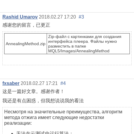
Rashid Umarov
2018.02.27 17:20
#3
感谢您的留言，已更正
Zip-файл с картинками для создания
интерфейса плеера. Файлы нужно
AnnealingMethod.zip
разместить в папке
MQL5/Images/AnnealingMethod
fxsaber
2018.02.27 17:21
#4
这是一篇好文章。感谢作者！
我还是有点困惑，但我想说说我的看法
Несмотря на значительные преимущества, алгоритм
метода отжига имеет следующие недостатки
реализации:
无法在云测试中运行算法；