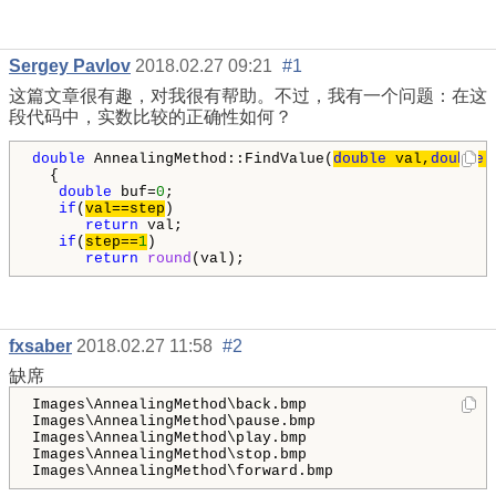
Sergey Pavlov
2018.02.27 09:21
#1
这篇文章很有趣，对我很有帮助。不过，我有一个问题：在这
段代码中，实数比较的正确性如何？
double
 AnnealingMethod::FindValue(
double
 val,
double
 
  {

double
 buf=
0
;

if
(
val==step
)

return
 val;

if
(
step==
1
)

return
round
(val);
fxsaber
2018.02.27 11:58
#2
缺席
Images\AnnealingMethod\back.bmp

Images\AnnealingMethod\pause.bmp

Images\AnnealingMethod\play.bmp

Images\AnnealingMethod\stop.bmp

Images\AnnealingMethod\forward.bmp