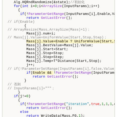
   Alg.HQRndRandomize(&state);
//初始化
for
(
int
 i=
0
;i<
ArraySize
(InputParams);i++)

     {

if
(!
ParameterGetRange
(InputParams[i],Enable,Va
return
GetLastError
// if(Enable)
// ArrayResize(Mass,ArraySize(Mass)+1)；
// Mass[j].Value=UniformValue(Start,Stop,Step)；
Mass[j].Value=Enable ? UniformValue(Start,S
         Mass[j].BestValue=Mass[j].Value;

         Mass[j].Start=Start;

         Mass[j].Stop=Stop;

         Mass[j].Step=Step;

         Mass[j].Temp=T*Distance(Start,Stop);

// if(!ParameterSetRange(InputParams[i],false,Value,
if
(
Enable && 
!
ParameterSetRange
(InputParams
return
GetLastError
();

// 否则
// InputParams[i]="""；
     }

if
(j!=
0
)

     {

if
(!
ParameterSetRange
(
"iteration"
,
true
,
1
,
1
,
1
,c
return
GetLastError
();

else
return
 WriteData(Mass,F0,
1
);
