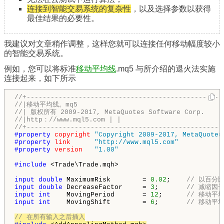
连接到智能交易系统的复杂性
，以及选择参数以获得
最佳结果的必要性。
我建议对文章稍作调整，这样您就可以连接任何移动幅度较小
的智能交易系统。
例如，您可以将标准
移动平均线
.mq5 与所介绍的退火法实施
连接起来，如下所示
//+-------------------------------------------------
//|移动平均线。mq5
//| 版权所有 2009-2017, MetaQuotes Software Corp.
//|http：//www.mql5.com | |
//+-------------------------------------------------
#property 
copyright
"Copyright 2009-2017, MetaQuotes
#property 
link
"http://www.mql5.com"
#property 
version
"1.00"
#include 
<Trade\Trade.mqh>

input
double
 MaximumRisk        = 
0.02
;    
// 以百分
input
double
 DecreaseFactor     = 
3
;       
// 减缩因
input
int
    MovingPeriod       = 
12
;      
// 移动平
input
int
    MovingShift        = 
6
;       
// 移动平
// 在所有输入之后插入