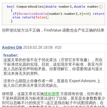
bool
 CompareDoubles(
double
 number1,
double
 number2) 

  { 

if
(
NormalizeDouble
(number1-number2,
8
)==
0
) 
return
(
else
return
(
false
); 

  } 
但即使比较方法不正确，FindValue 函数也会产生正确的结果
Andrey Dik
2018.02.28 18:08
#10
fxsaber
:
这篇文章的价值不在于优化算法（尽管它非常有趣），而在
于标准优化器的实现。目前，该实现非常不标准，甚至与开
发人员的某些声明相矛盾。但要理解它，你需要阅读与退火
算法本身无关的资料。
没有什么能阻止你像作者一样，直接在 Expert Advisors 上
嵌入自己的算法并显示其优缺点。
很明显，这篇文章在实施
优化管理
方面很有价值，但作者出
于某种原因将其与标准算法进行了比较，甚至是在参数数量少
到可以忽略不计的情况下--这正是我在帖子中试图强调的，在